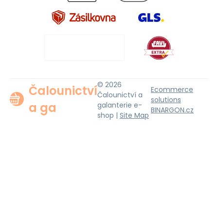
© 2026
Čalounictví
Ecommerce
Čalounictví a
solutions
a ga
galanterie e-
BINARGON.cz
shop |
Site Map