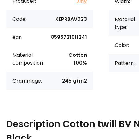
Producer:
Jiný
Width:
Code:
KEPRBAV023
Material
type:
ean:
8595721011241
Color:
Material
Cotton
composition:
100%
Pattern:
Grammage:
245 g/m2
Description
Cotton twill BV
Black