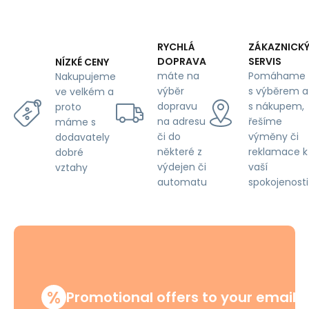
RYCHLÁ
ZÁKAZNICK
DOPRAVA
SERVIS
NÍZKÉ CENY
máte na
Pomáhame
Nakupujeme
výběr
s výběrem a
ve velkém a
dopravu
s nákupem,
proto
na adresu
řešíme
máme s
či do
výměny či
dodavately
některé z
reklamace k
dobré
výdejen či
vaší
vztahy
automatu
spokojenosti
%
Promotional offers to your email