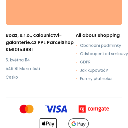
Boaz, s.r.o., calounictvi-
All about shopping
galanterie.cz PPL ParcelShop
Obchodní podmínky
KM10154981
Odstoupení od smlouvy
5. května 114
GDPR
549 81 Meziměstí
Jak kupować?
Česko
Formy płatności