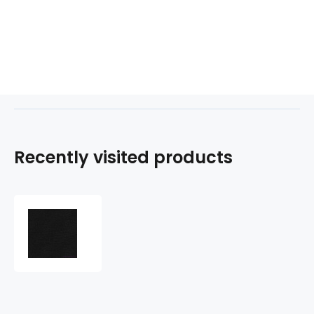
Recently visited products
Cotton
twill
BV
NORD
245x26
Black