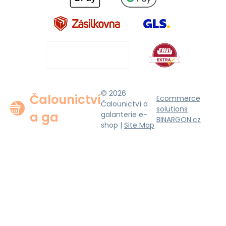
© 2026
Čalounictví
Ecommerce
Čalounictví a
solutions
a ga
galanterie e-
BINARGON.cz
shop |
Site Map