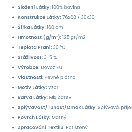
Složení Látky:
100% bavlna
Konstrukce Látky:
76x68 / 30x30
Šířka Látky:
160 cm
Hmotnost (g/m²):
125 gr/m2
Teplota Praní:
30 °C
Srážlivost:
3-5 %
Výrobce:
Dovoz EU
Vlastnosti:
Pevné plátno
Motiv Látky:
Vzor
Barva Látky:
Mix barev
Splývavost/Tuhost/Omak Látky:
Splývavá, příj
Povrch Látky:
Matný
Zpracování Textilu:
Potištěný