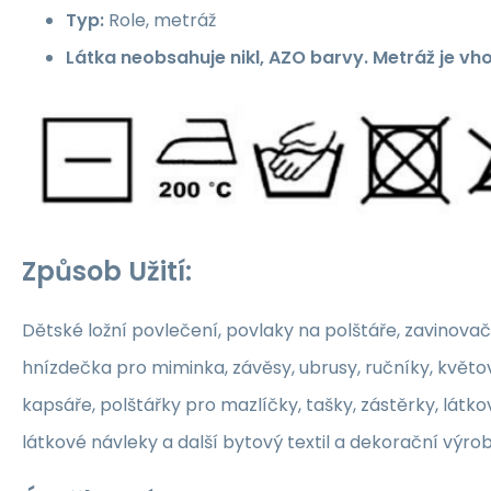
Typ:
Role, metráž
Látka neobsahuje nikl, AZO barvy. Metráž je vh
Způsob Užití:
Dětské ložní povlečení, povlaky na polštáře, zavinovač
hnízdečka pro miminka, závěsy, ubrusy, ručníky, květ
kapsáře, polštářky pro mazlíčky, tašky, zástěrky, látko
látkové návleky a další bytový textil a dekorační výrob