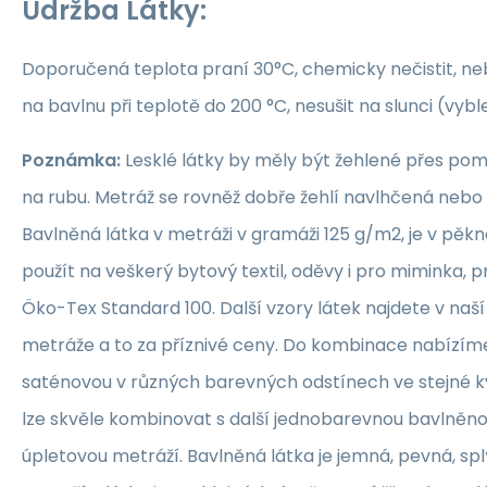
Údržba Látky:
Doporučená teplota praní 30°C, chemicky nečistit, nebě
na bavlnu při teplotě do 200 °C, nesušit na slunci (vybl
Poznámka:
Lesklé látky by měly být žehlené přes po
na rubu. Metráž se rovněž dobře žehlí navlhčená neb
Bavlněná látka v metráži v gramáži 125 g/m2, je v pěkné
použít na veškerý bytový textil, oděvy i pro miminka, 
Öko-Tex Standard 100. Další vzory látek najdete v naš
metráže a to za příznivé ceny. Do kombinace nabízím
saténovou v různých barevných odstínech ve stejné kva
lze skvěle kombinovat s další jednobarevnou bavlněn
úpletovou metráží. Bavlněná látka je jemná, pevná, sp