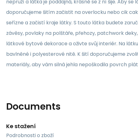
nepruží a látka je poddajná, krásně se z ní šije. Aby se 
doporučujeme šitím začistit na overlocku nebo cik ca
seřízne a začistí kraje látky. S touto látka budete zaruč
závěsy, povlaky na polštáře, přehozy, patchwork deky, 
látkové bytové dekorace a oživte svůj interiér. Na lát
bavlněné i polyesterové nitě. K šití doporučujeme zvolit
materiály, aby vám silná jehla nepoškodila povrch plát
Documents
Ke stažení
Podrobnosti o zboží