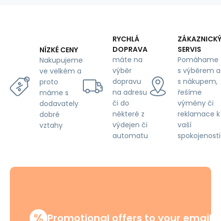
160
cm,
blue
roses
RYCHLÁ
ZÁKAZNICK
on
DOPRAVA
SERVIS
NÍZKÉ CENY
white
máte na
Pomáhame
Nakupujeme
výběr
s výběrem a
ve velkém a
dopravu
s nákupem,
proto
na adresu
řešíme
máme s
či do
výměny či
dodavately
některé z
reklamace k
dobré
výdejen či
vaší
vztahy
automatu
spokojenosti
%
Promotional offers to your email