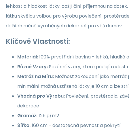
lehkost a hladkost látky, což ji činí příjemnou na dotek.
látku skvělou volbou pro výrobu povlečení, prostěrade
dalších ručně vyráběných dekorací pro váš domov.
Klíčové Vlastnosti:
Materiál:
100% prvotřídní bavlna - lehká, hladká 
Různé Vzory:
Sezónní vzory, které přidají rados
Metráž na Míru:
Možnost zakoupení jako metráž p
minimální možná ustřižená látky je 10 cm a lze st
Vhodná pro Výrobu:
Povlečení, prostěradla, závě
dekorace
Gramáž:
125 g/m2
Šířka:
160 cm - dostatečná pevnost a pokrytí