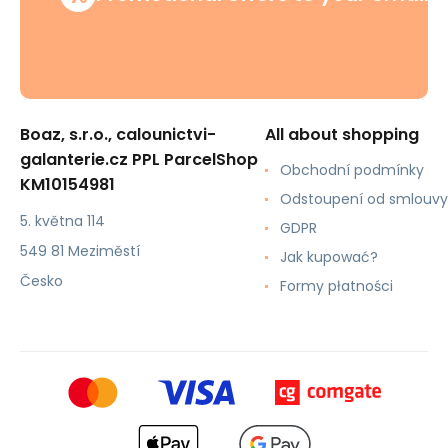
Boaz, s.r.o., calounictvi-
All about shopping
galanterie.cz PPL ParcelShop
Obchodní podmínky
KM10154981
Odstoupení od smlouvy
5. května 114
GDPR
549 81 Meziměstí
Jak kupować?
Česko
Formy płatności