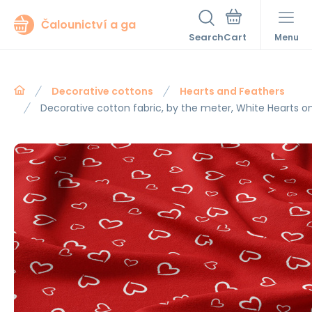
Čalounictví a ga
Search
Menu
Decorative cottons
Hearts and Feathers
Decorative cotton fabric, by the meter, White Hearts o