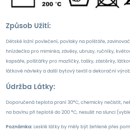
Způsob Užití:
Dětské ložní povlečení, povlaky na polštáře, zavinovač
hnízdečka pro miminka, závěsy, ubrusy, ručníky, květ
kapsáře, polštářky pro mazlíčky, tašky, zástěrky, látko
látkové návleky a další bytový textil a dekorační výrob
Údržba Látky:
Doporučená teplota praní 30°C, chemicky nečistit, nebě
na bavlnu při teplotě do 200 °C, nesušit na slunci (vybl
Poznámka:
Lesklé látky by měly být žehlené přes po