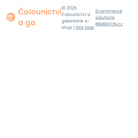
© 2026
Čalounictví
Ecommerce
Čalounictví a
solutions
a ga
galanterie e-
BINARGON.cz
shop |
Site Map