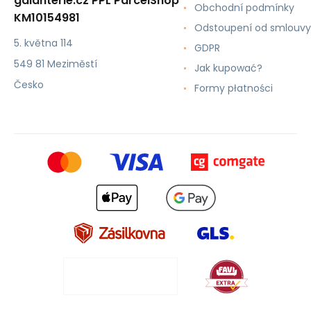
galanterie.cz PPL ParcelShop
Obchodní podmínky
KM10154981
Odstoupení od smlouvy
5. května 114
GDPR
549 81 Meziměstí
Jak kupować?
Česko
Formy płatności