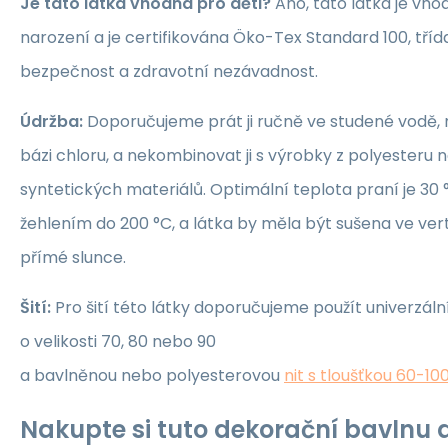
Je tato látka vhodná pro děti?
Ano, tato látka je vho
narození a je certifikována Öko-Tex Standard 100, třída 1
bezpečnost a zdravotní nezávadnost.
Údržba:
Doporučujeme prát ji ručně ve studené vodě, 
bázi chloru, a nekombinovat ji s výrobky z polyesteru 
syntetických materiálů. Optimální teplota praní je 30 °
žehlením do 200 °C, a látka by měla být sušena ve ver
přímé slunce.
Šití:
Pro šití této látky doporučujeme použít univerzáln
o velikosti 70, 80 nebo 90
a bavlněnou nebo polyesterovou
nit s tloušťkou 60-10
Nakupte si tuto dekorační bavlnu a