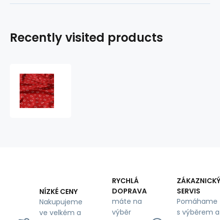
Recently visited products
Decorative
cotton
fabric,
by
the
meter,
White
Hearts
on
Red
RYCHLÁ
ZÁKAZNICK
DOPRAVA
SERVIS
NÍZKÉ CENY
máte na
Pomáhame
Nakupujeme
výběr
s výběrem a
ve velkém a