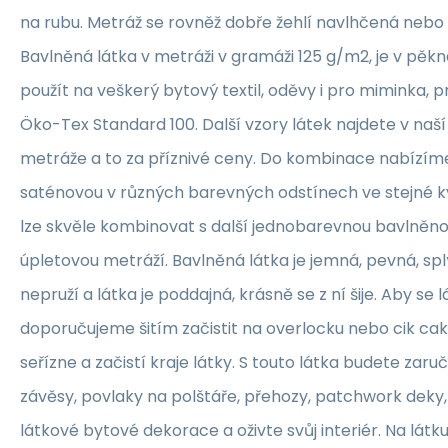
na rubu. Metráž se rovněž dobře žehlí navlhčená neb
Bavlněná látka v metráži v gramáži 125 g/m2, je v pěkné
použít na veškerý bytový textil, oděvy i pro miminka, 
Öko-Tex Standard 100. Další vzory látek najdete v naš
metráže a to za příznivé ceny. Do kombinace nabízím
saténovou v různých barevných odstínech ve stejné kva
lze skvěle kombinovat s další jednobarevnou bavlněn
úpletovou metráží. Bavlněná látka je jemná, pevná, sp
nepruží a látka je poddajná, krásně se z ní šije. Aby se 
doporučujeme šitím začistit na overlocku nebo cik ca
seřízne a začistí kraje látky. S touto látka budete zaruč
závěsy, povlaky na polštáře, přehozy, patchwork deky, 
látkové bytové dekorace a oživte svůj interiér. Na lát