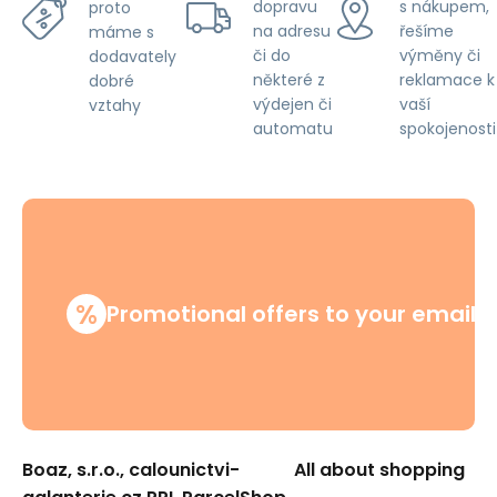
dopravu
s nákupem,
proto
na adresu
řešíme
máme s
či do
výměny či
dodavately
některé z
reklamace k
dobré
výdejen či
vaší
vztahy
automatu
spokojenosti
%
Promotional offers to your email
Boaz, s.r.o., calounictvi-
All about shopping