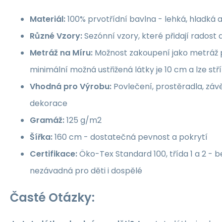
Materiál:
100% prvotřídní bavlna - lehká, hladká 
Různé Vzory:
Sezónní vzory, které přidají rados
Metráž na Míru:
Možnost zakoupení jako metráž p
minimální možná ustřižená látky je 10 cm a lze st
Vhodná pro Výrobu:
Povlečení, prostěradla, závě
dekorace
Gramáž:
125 g/m2
Šířka:
160 cm - dostatečná pevnost a pokrytí
Certifikace:
Öko-Tex Standard 100, třída 1 a 2 -
nezávadná pro děti i dospělé
Časté Otázky: