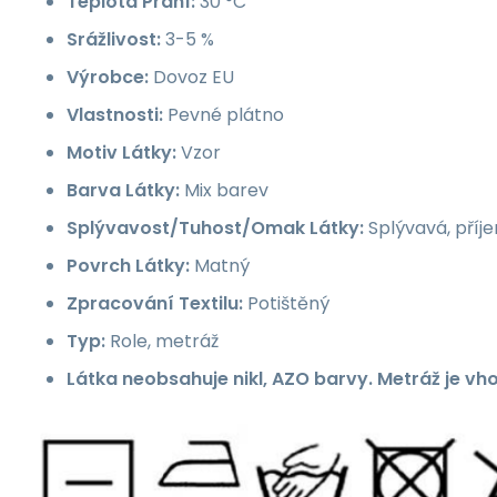
Teplota Praní:
30 °C
Srážlivost:
3-5 %
Výrobce:
Dovoz EU
Vlastnosti:
Pevné plátno
Motiv Látky:
Vzor
Barva Látky:
Mix barev
Splývavost/Tuhost/Omak Látky:
Splývavá, příj
Povrch Látky:
Matný
Zpracování Textilu:
Potištěný
Typ:
Role, metráž
Látka neobsahuje nikl, AZO barvy. Metráž je vh