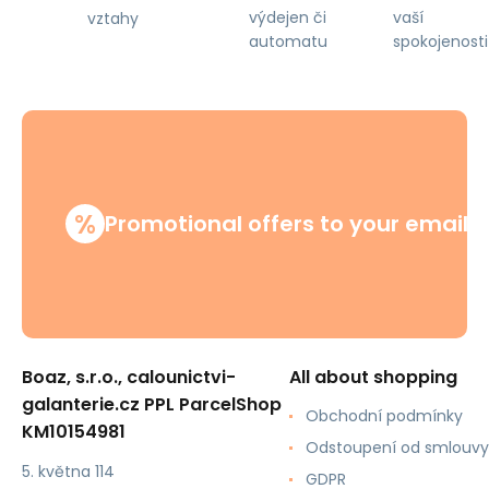
výdejen či
vaší
vztahy
automatu
spokojenosti
%
Promotional offers to your email
Boaz, s.r.o., calounictvi-
All about shopping
galanterie.cz PPL ParcelShop
Obchodní podmínky
KM10154981
Odstoupení od smlouvy
5. května 114
GDPR