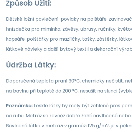
Způsob Užití:
Dětské ložní povlečení, povlaky na polštáře, zavinovač
hnízdečka pro miminka, závěsy, ubrusy, ručníky, květ
kapsáře, polštářky pro mazlíčky, tašky, zástěrky, látko
látkové návleky a další bytový textil a dekorační výrob
Údržba Látky:
Doporučená teplota praní 30°C, chemicky nečistit, nebě
na bavlnu při teplotě do 200 °C, nesušit na slunci (vybl
Poznámka:
Lesklé látky by měly být žehlené přes po
na rubu. Metráž se rovněž dobře žehlí navlhčená neb
Bavlněná látka v metráži v gramáži 125 g/m2, je v pěkné