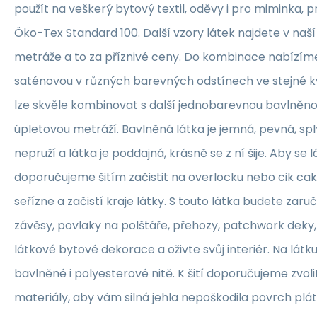
použít na veškerý bytový textil, oděvy i pro miminka, 
Öko-Tex Standard 100. Další vzory látek najdete v naš
metráže a to za příznivé ceny. Do kombinace nabízím
saténovou v různých barevných odstínech ve stejné kva
lze skvěle kombinovat s další jednobarevnou bavlněn
úpletovou metráží. Bavlněná látka je jemná, pevná, sp
nepruží a látka je poddajná, krásně se z ní šije. Aby se 
doporučujeme šitím začistit na overlocku nebo cik ca
seřízne a začistí kraje látky. S touto látka budete zaruč
závěsy, povlaky na polštáře, přehozy, patchwork deky, 
látkové bytové dekorace a oživte svůj interiér. Na lát
bavlněné i polyesterové nitě. K šití doporučujeme zvolit
materiály, aby vám silná jehla nepoškodila povrch plát