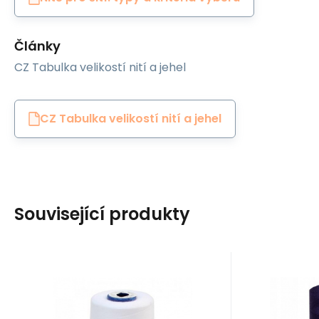
Články
CZ Tabulka velikostí nití a jehel
CZ Tabulka velikostí nití a jehel
Související produkty
EAN:
Code:
8595721019933
80VIGA1630
EAN:
Cod
In stock
1
ks
I
Ariadna
Ariadna
9
GBP
5
Sewing threads VIGA
VIGA 
80 for overlock
Thr
Šicí nitě VIGA 80 do
Nitě VIGA