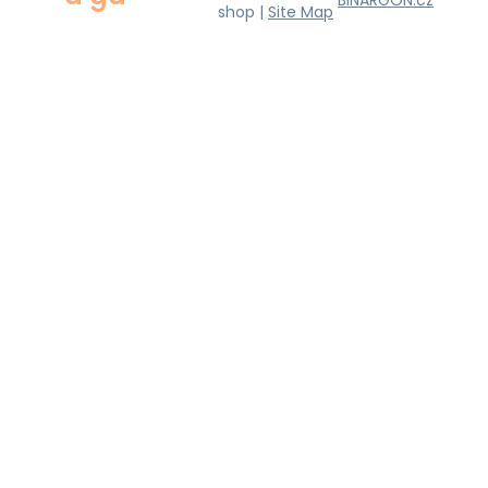
BINARGON.cz
shop |
Site Map