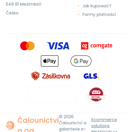
549 81 Meziměstí
Jak kupować?
Česko
Formy płatności
© 2026
Čalounictví
Ecommerce
Čalounictví a
solutions
a ga
galanterie e-