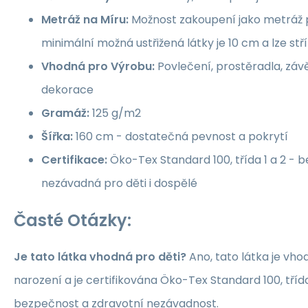
Metráž na Míru:
Možnost zakoupení jako metráž p
minimální možná ustřižená látky je 10 cm a lze st
Vhodná pro Výrobu:
Povlečení, prostěradla, závě
dekorace
Gramáž:
125 g/m2
Šířka:
160 cm - dostatečná pevnost a pokrytí
Certifikace:
Öko-Tex Standard 100, třída 1 a 2 -
nezávadná pro děti i dospělé
Časté Otázky:
Je tato látka vhodná pro děti?
Ano, tato látka je vho
narození a je certifikována Öko-Tex Standard 100, třída 1
bezpečnost a zdravotní nezávadnost.