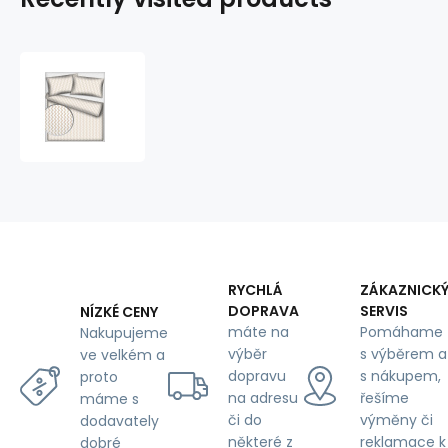
Decorative
children's
cotton
fabrics,
by
the
meter.
Zigzag
Beige
RYCHLÁ
ZÁKAZNICK
DOPRAVA
SERVIS
NÍZKÉ CENY
máte na
Pomáhame
Nakupujeme
výběr
s výběrem a
ve velkém a
dopravu
s nákupem,
proto
na adresu
řešíme
máme s
či do
výměny či
dodavately
některé z
reklamace k
dobré