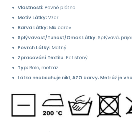
Vlastnosti:
Pevné plátno
Motiv Látky:
Vzor
Barva Látky:
Mix barev
Splývavost/Tuhost/Omak Látky:
Splývavá, příj
Povrch Látky:
Matný
Zpracování Textilu:
Potištěný
Typ:
Role, metráž
Látka neobsahuje nikl, AZO barvy. Metráž je vh