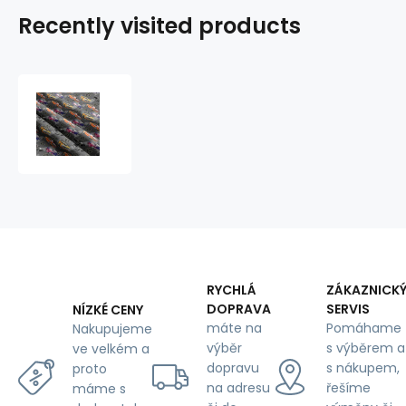
Recently visited products
Children's
cotton
fabric
by
the
meter
Car
on
Graphite
RYCHLÁ
ZÁKAZNICK
DOPRAVA
SERVIS
NÍZKÉ CENY
máte na
Pomáhame
Nakupujeme
výběr
s výběrem a
ve velkém a
dopravu
s nákupem,
proto
na adresu
řešíme
máme s