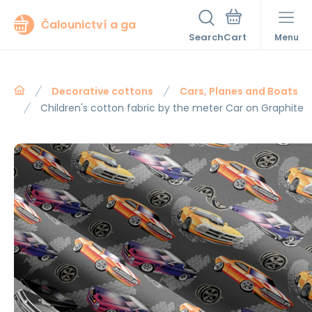
Čalounictví a ga
Search
Menu
Decorative cottons
Cars, Planes and Boats
Children's cotton fabric by the meter Car on Graphite