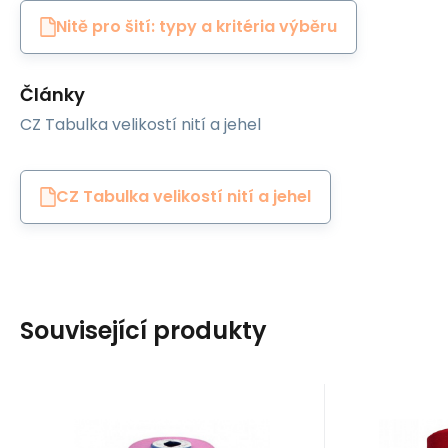
Nitě pro šití: typy a kritéria výběru
Články
CZ Tabulka velikostí nití a jehel
CZ Tabulka velikostí nití a jehel
Související produkty
EAN:
Code:
8595721019919
80VIGA0106
EAN:
Cod
In stock
1
ks
I
Ariadna
Ariadna