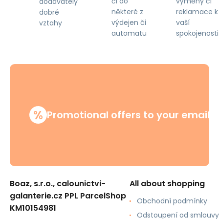
či do
výměny či
dodavately
některé z
reklamace k
dobré
výdejen či
vaší
vztahy
automatu
spokojenosti
%
Promotional offers to your email
Boaz, s.r.o., calounictvi-
All about shopping
galanterie.cz PPL ParcelShop
Obchodní podmínky
KM10154981
Odstoupení od smlouvy