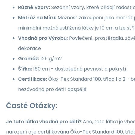
Různé Vzory:
Sezónní vzory, které přidají rados
Metráž na Míru:
Možnost zakoupení jako metráž p
minimální možná ustřižená látky je 10 cm a lze st
Vhodná pro Výrobu:
Povlečení, prostěradla, závě
dekorace
Gramáž:
125 g/m2
Šířka:
160 cm - dostatečná pevnost a pokrytí
Certifikace:
Öko-Tex Standard 100, třída 1 a 2 -
nezávadná pro děti i dospělé
Časté Otázky:
Je tato látka vhodná pro děti?
Ano, tato látka je vho
narození a je certifikována Öko-Tex Standard 100, třída 1