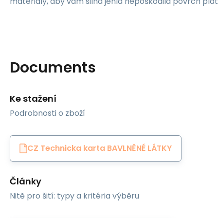
materiály, aby vám silná jehla nepoškodila povrch plát
Documents
Ke stažení
Podrobnosti o zboží
CZ Technicka karta BAVLNĚNÉ LÁTKY
Články
Nitě pro šití: typy a kritéria výběru