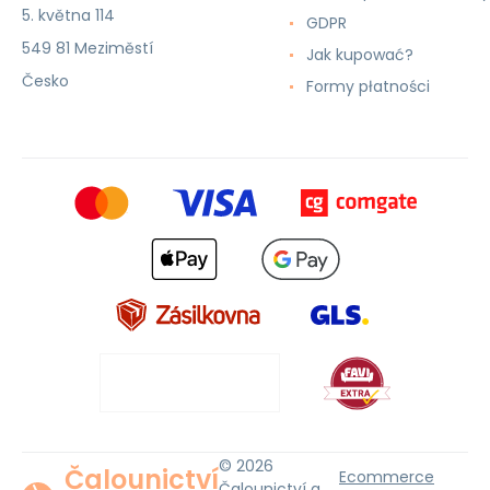
5. května 114
GDPR
549 81 Meziměstí
Jak kupować?
Česko
Formy płatności
© 2026
Čalounictví
Ecommerce
Čalounictví a