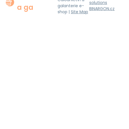
solutions
a ga
galanterie e-
BINARGON.cz
shop |
Site Map