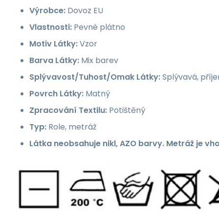
Výrobce:
Dovoz EU
Vlastnosti:
Pevné plátno
Motiv Látky:
Vzor
Barva Látky:
Mix barev
Splývavost/Tuhost/Omak Látky:
Splývavá, příj
Povrch Látky:
Matný
Zpracování Textilu:
Potištěný
Typ:
Role, metráž
Látka neobsahuje nikl, AZO barvy. Metráž je vh