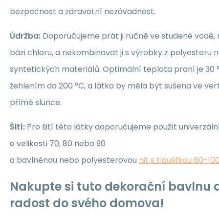
bezpečnost a zdravotní nezávadnost.
Údržba:
Doporučujeme prát ji ručně ve studené vodě, 
bázi chloru, a nekombinovat ji s výrobky z polyesteru 
syntetických materiálů. Optimální teplota praní je 30 °
žehlením do 200 °C, a látka by měla být sušena ve ver
přímé slunce.
Šití:
Pro šití této látky doporučujeme použít univerzáln
o velikosti 70, 80 nebo 90
a bavlněnou nebo polyesterovou
nit s tloušťkou 60-10
Nakupte si tuto dekorační bavlnu a
radost do svého domova!