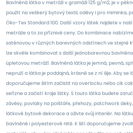
Bavlněná látka v metráži v gramáži 125 g/m2, je v pěkné
použít na veškerý bytový textil, oděvy i pro miminka, 
Öko-Tex Standard 100. Další vzory látek najdete v naš
metráže a to za příznivé ceny. Do kombinace nabízím
saténovou v různých barevných odstínech ve stejné kva
lze skvěle kombinovat s další jednobarevnou bavlněn
úpletovou metráží. Bavlněná látka je jemná, pevná, sp
nepruží a látka je poddajná, krásně se z ní šije. Aby se 
doporučujeme šitím začistit na overlocku nebo cik ca
seřízne a začistí kraje látky. S touto látka budete zaruč
závěsy, povlaky na polštáře, přehozy, patchwork deky, 
látkové bytové dekorace a oživte svůj interiér. Na lát
bavlněné i polyesterové nitě. K šití doporučujeme zvolit