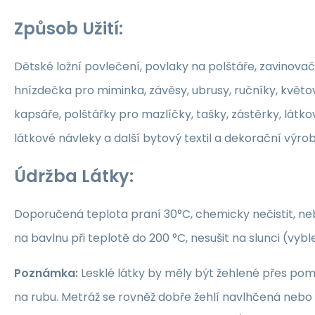
Způsob Užití:
Dětské ložní povlečení, povlaky na polštáře, zavinovač
hnízdečka pro miminka, závěsy, ubrusy, ručníky, květ
kapsáře, polštářky pro mazlíčky, tašky, zástěrky, látko
látkové návleky a další bytový textil a dekorační výrob
Údržba Látky:
Doporučená teplota praní 30°C, chemicky nečistit, nebě
na bavlnu při teplotě do 200 °C, nesušit na slunci (vybl
Poznámka:
Lesklé látky by měly být žehlené přes po
na rubu. Metráž se rovněž dobře žehlí navlhčená neb