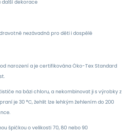
a další dekorace
zdravotně nezávadná pro děti i dospělé
i od narození a je certifikována Öko-Tex Standard
st.
stiče na bázi chloru, a nekombinovat ji s výrobky z
raní je 30 °C, žehlit lze lehkým žehlením do 200
unce.
nou špičkou o velikosti 70, 80 nebo 90