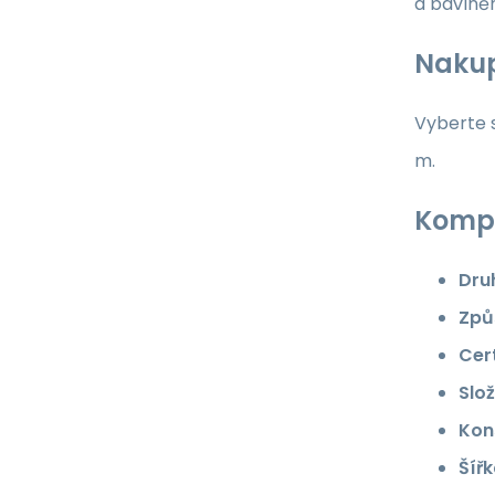
a bavlně
Nakup
Vyberte s
m.
Kompl
Dru
Způ
Cert
Slož
Kon
Šířk