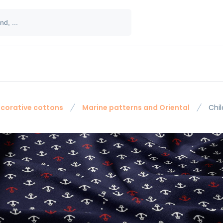
corative cottons
Marine patterns and Oriental
Chil