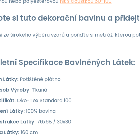
nou nebo polyesterovou
nit s tloušťkou 60-100
.
te si tuto dekorační bavlnu a přide
i ze širokého výběru vzorů a pořiďte si metráž, kterou po
etní Specifikace Bavlněných Látek:
h Látky:
Potištěné plátno
sob Výroby:
Tkaná
ifikát:
Öko-Tex Standard 100
ení Látky:
100% bavlna
strukce Látky:
76x68 / 30x30
a Látky:
160 cm