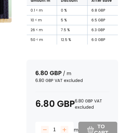
amount
m
Discount
After save
0.1
m
0
%
6.8
GBP
10
m
5
%
6.5
GBP
26
m
7.5
%
6.3
GBP
50
m
12.5
%
6.0
GBP
6.80
GBP
/
m
6.80
GBP
VAT excluded
6.80
GBP
6.80
GBP
VAT
excluded
TO
m
CART