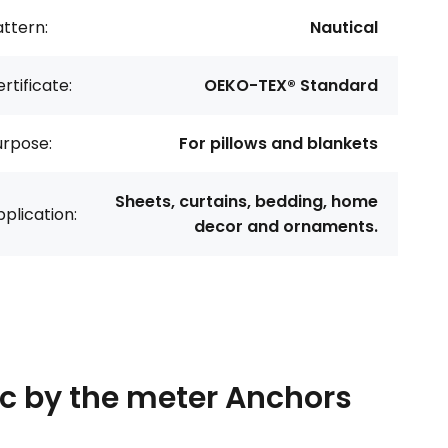
ttern:
Nautical
rtificate:
OEKO-TEX® Standard
urpose:
For pillows and blankets
Sheets, curtains, bedding, home
plication:
decor and ornaments.
ic by the meter Anchors