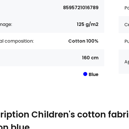
8595721016789
Pa
age:
125 g/m2
Ce
al composition:
Cotton 100%
P
160 cm
Ap
Blue
ription
Children's cotton fabr
on blue