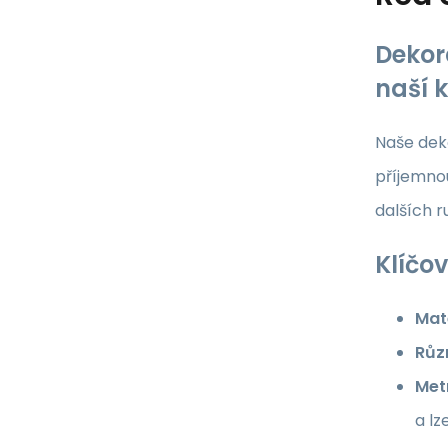
Dekor
naší 
Naše deko
příjemnou
dalších 
Klíčov
Mate
Růz
Met
a lz