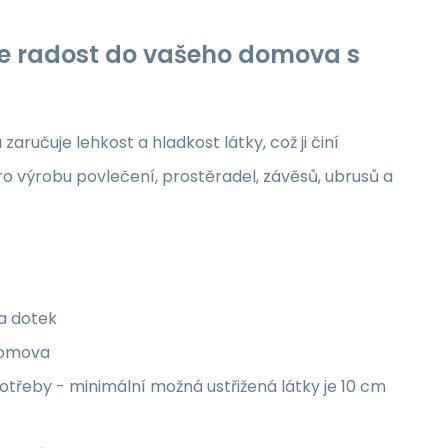
jte radost do vašeho domova s
aručuje lehkost a hladkost látky, což ji činí
ro výrobu povlečení, prostěradel, závěsů, ubrusů a
na dotek
 domova
třeby - minimální možná ustřižená látky je 10 cm