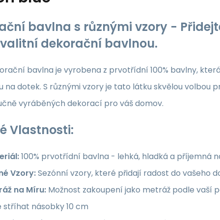
ační bavlna s různými vzory - Přide
kvalitní dekorační bavlnou.
rační bavlna je vyrobena z prvotřídní 100% bavlny, která z
 na dotek. S různými vzory je tato látku skvělou volbou p
ručně vyráběných dekorací pro váš domov.
é Vlastnosti:
riál:
100% prvotřídní bavlna - lehká, hladká a příjemná 
né Vzory:
Sezónní vzory, které přidají radost do vašeho
ráž na Míru:
Možnost zakoupení jako metráž podle vaší po
e stříhat násobky 10 cm