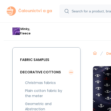
Čalounictví a ga
Minky,
Fleece
De
FABRIC SAMPLES
DECORATIVE COTTONS
Christmas fabrics
Plain cotton fabric by
the meter
Geometric and
Abstraction