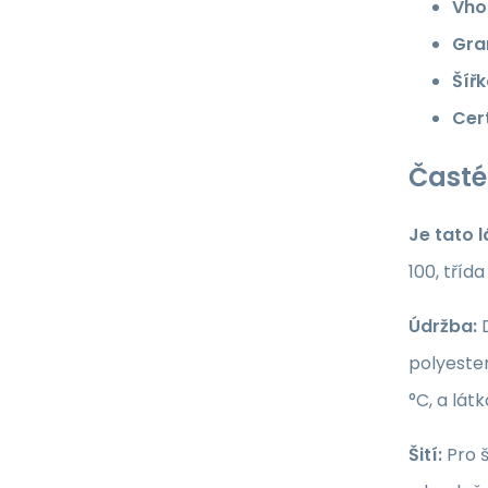
Vho
Gra
Šířk
Cert
Časté
Je tato 
100, tříd
Údržba:
D
polyester
°C, a lát
Šití:
Pro š