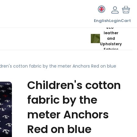
English
Login
Cart
Eco-
leather
and
Upholstery
Fabrics
dren's cotton fabric by the meter Anchors Red on blue
Children's cotton
fabric by the
meter Anchors
Red on blue