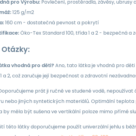
dná pro Výrobu:
Povlečení, prostěradla, závěsy, ubrusy 
máž:
125 g/m2
a:
160 cm - dostatečná pevnost a pokrytí
ifikace:
Öko-Tex Standard 100, třída 1 a 2 - bezpečná a 
 Otázky:
látka vhodná pro děti?
Ano, tato látka je vhodná pro dět
a 1 a 2, což zaručuje její bezpečnost a zdravotní nezávadno
oporučujeme prát ji ručně ve studené vodě, nepoužívat či
u nebo jiných syntetických materiálů. Optimální teplota p
ka by měla být sušena ve vertikální poloze mimo přímé sl
ití této látky doporučujeme použít univerzální jehlu s běž