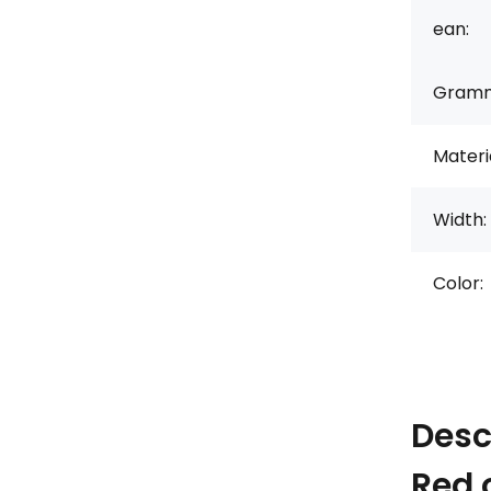
ean:
Gramm
Materi
Width:
Color:
Desc
Red 