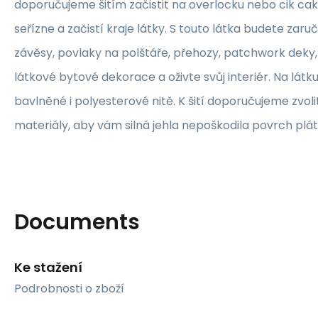
doporučujeme šitím začistit na overlocku nebo cik ca
seřízne a začistí kraje látky. S touto látka budete zaruč
závěsy, povlaky na polštáře, přehozy, patchwork deky, 
látkové bytové dekorace a oživte svůj interiér. Na lát
bavlněné i polyesterové nitě. K šití doporučujeme zvolit
materiály, aby vám silná jehla nepoškodila povrch plát
Documents
Ke stažení
Podrobnosti o zboží