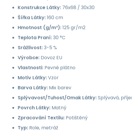
Konstrukce Látky:
76x68 / 30x30
Šířka Látky:
160 cm
Hmotnost (g/m²):
125 gr/m2
Teplota Praní:
30 °C
Srážlivost:
3-5 %
Výrobce:
Dovoz EU
Vlastnosti:
Pevné plátno
Motiv Látky:
Vzor
Barva Látky:
Mix barev
Splývavost/Tuhost/Omak Látky:
Splývavá, příj
Povrch Látky:
Matný
Zpracování Textilu:
Potištěný
Typ:
Role, metráž