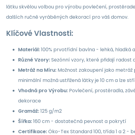
látku skvělou volbou pro výrobu povlečení, prostěrade
dalších ručně vyráběných dekorací pro váš domov.
Klíčové Vlastnosti:
Materiál:
100% prvotřídní bavlna - lehká, hladká 
Různé Vzory:
Sezónní vzory, které přidají rados
Metráž na Míru:
Možnost zakoupení jako metráž p
minimální možná ustřižená látky je 10 cm a lze st
Vhodná pro Výrobu:
Povlečení, prostěradla, závě
dekorace
Gramáž:
125 g/m2
Šířka:
160 cm - dostatečná pevnost a pokrytí
Certifikace:
Öko-Tex Standard 100, třída 1 a 2 -