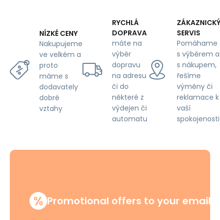
mm,
white
on
RYCHLÁ
ZÁKAZNICK
Blue
DOPRAVA
SERVIS
NÍZKÉ CENY
máte na
Pomáhame
Nakupujeme
výběr
s výběrem a
ve velkém a
dopravu
s nákupem,
proto
na adresu
řešíme
máme s
či do
výměny či
dodavately
některé z
reklamace k
dobré
výdejen či
vaší
vztahy
automatu
spokojenosti
%
Promotional offers to your email