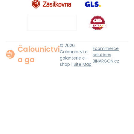
© 2026
Čalounictví
Ecommerce
Čalounictví a
solutions
a ga
galanterie e-
BINARGON.cz
shop |
Site Map