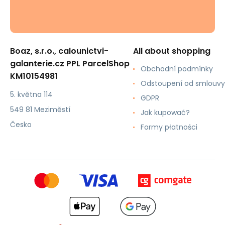
Boaz, s.r.o., calounictvi-
All about shopping
galanterie.cz PPL ParcelShop
Obchodní podmínky
KM10154981
Odstoupení od smlouvy
5. května 114
GDPR
549 81 Meziměstí
Jak kupować?
Česko
Formy płatności