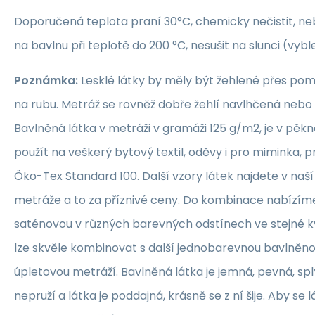
Doporučená teplota praní 30°C, chemicky nečistit, nebě
na bavlnu při teplotě do 200 °C, nesušit na slunci (vybl
Poznámka:
Lesklé látky by měly být žehlené přes po
na rubu. Metráž se rovněž dobře žehlí navlhčená neb
Bavlněná látka v metráži v gramáži 125 g/m2, je v pěkné
použít na veškerý bytový textil, oděvy i pro miminka, 
Öko-Tex Standard 100. Další vzory látek najdete v naš
metráže a to za příznivé ceny. Do kombinace nabízím
saténovou v různých barevných odstínech ve stejné kva
lze skvěle kombinovat s další jednobarevnou bavlněn
úpletovou metráží. Bavlněná látka je jemná, pevná, sp
nepruží a látka je poddajná, krásně se z ní šije. Aby se 