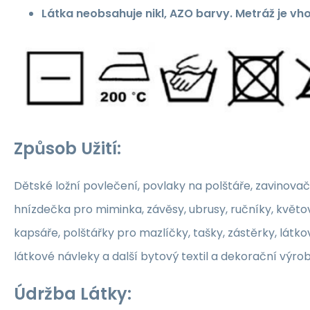
Látka neobsahuje nikl, AZO barvy. Metráž je vh
Způsob Užití:
Dětské ložní povlečení, povlaky na polštáře, zavinovač
hnízdečka pro miminka, závěsy, ubrusy, ručníky, květ
kapsáře, polštářky pro mazlíčky, tašky, zástěrky, látko
látkové návleky a další bytový textil a dekorační výrob
Údržba Látky: