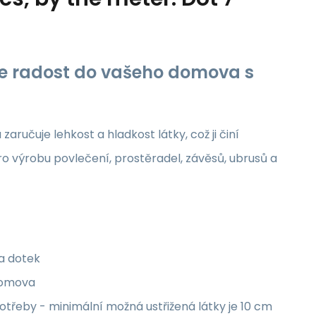
jte radost do vašeho domova s
aručuje lehkost a hladkost látky, což ji činí
ro výrobu povlečení, prostěradel, závěsů, ubrusů a
na dotek
 domova
třeby - minimální možná ustřižená látky je 10 cm