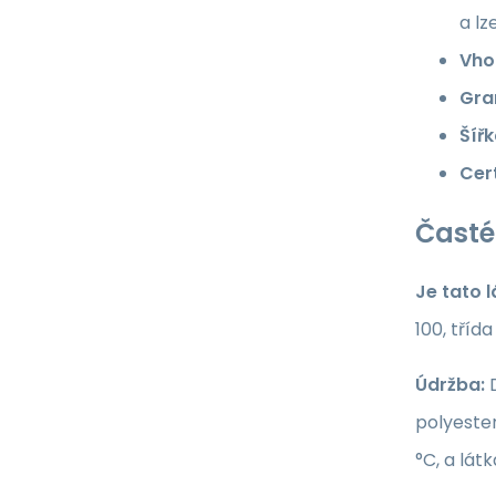
a lz
Vho
Gra
Šířk
Cert
Časté
Je tato 
100, tříd
Údržba:
D
polyester
°C, a lát