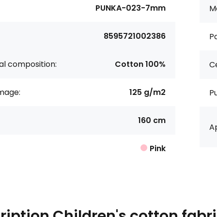
PUNKA-023-7mm
Ma
8595721002386
Pa
al composition:
Cotton 100%
Ce
age:
125 g/m2
P
160 cm
Ap
Pink
ription
Children's cotton fabri