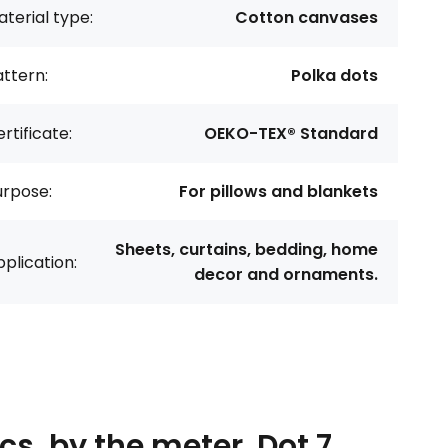
terial type:
Cotton canvases
ttern:
Polka dots
rtificate:
OEKO-TEX® Standard
urpose:
For pillows and blankets
Sheets, curtains, bedding, home
plication:
decor and ornaments.
cs, by the meter. Dot 7