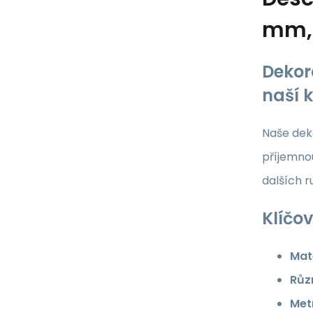
mm, 
Dekor
naší 
Naše deko
příjemnou
dalších 
Klíčov
Mate
Růz
Met