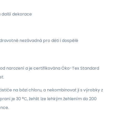
a další dekorace
zdravotně nezávadná pro děti i dospělé
i od narození a je certifikována Öko-Tex Standard
st.
stiče na bázi chloru, a nekombinovat ji s výrobky z
raní je 30 °C, žehlit lze lehkým žehlením do 200
unce.