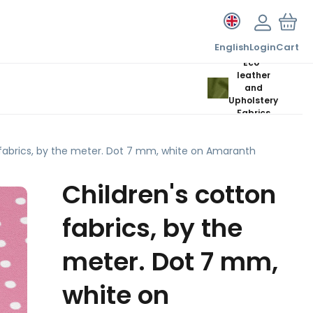
English
Login
Cart
Eco-
leather
and
Upholstery
Fabrics
 fabrics, by the meter. Dot 7 mm, white on Amaranth
Children's cotton
fabrics, by the
meter. Dot 7 mm,
white on