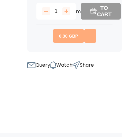
TO
m
CART
0.30
GBP
Query
Watch
Share