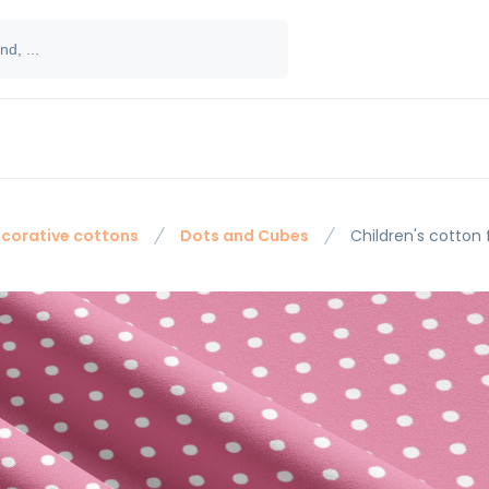
corative cottons
Dots and Cubes
Children's cotton