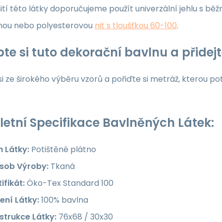
ití této látky doporučujeme použít univerzální jehlu s běž
nou nebo polyesterovou
nit s tloušťkou 60-100
.
te si tuto dekorační bavlnu a přide
i ze širokého výběru vzorů a pořiďte si metráž, kterou po
etní Specifikace Bavlněných Látek:
h Látky:
Potištěné plátno
sob Výroby:
Tkaná
ifikát:
Öko-Tex Standard 100
ení Látky:
100% bavlna
strukce Látky:
76x68 / 30x30