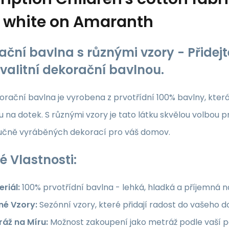
white on Amaranth
ační bavlna s různými vzory - Přide
kvalitní dekorační bavlnou.
rační bavlna je vyrobena z prvotřídní 100% bavlny, která z
 na dotek. S různými vzory je tato látku skvělou volbou p
ručně vyráběných dekorací pro váš domov.
é Vlastnosti:
riál:
100% prvotřídní bavlna - lehká, hladká a příjemná 
né Vzory:
Sezónní vzory, které přidají radost do vašeho
ráž na Míru:
Možnost zakoupení jako metráž podle vaší po