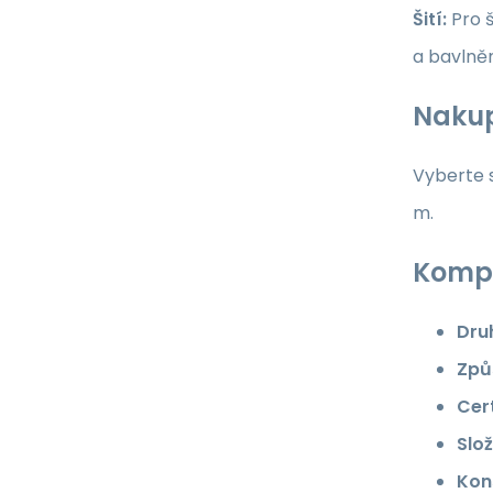
Šití:
Pro š
a bavlně
Nakup
Vyberte s
m.
Kompl
Dru
Způ
Cert
Slož
Kon