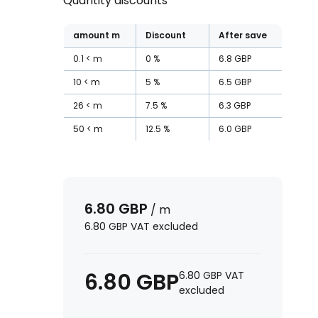
Quantity discounts
amount
m
Discount
After save
0.1
m
0
%
6.8
GBP
10
m
5
%
6.5
GBP
26
m
7.5
%
6.3
GBP
50
m
12.5
%
6.0
GBP
6.80
GBP
/
m
6.80
GBP
VAT excluded
6.80
GBP
6.80
GBP
VAT
excluded