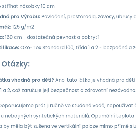
e stříhat násobky 10 cm
dná pro Výrobu:
Povlečení, prostěradla, závěsy, ubrusy 
máž:
125 g/m2
a:
160 cm - dostatečná pevnost a pokrytí
ifikace:
Öko-Tex Standard 100, třída 1 a 2 - bezpečná a 
 Otázky:
látka vhodná pro děti?
Ano, tato látka je vhodná pro dět
a 1 a 2, což zaručuje její bezpečnost a zdravotní nezávadno
oporučujeme prát ji ručně ve studené vodě, nepoužívat či
u nebo jiných syntetických materiálů. Optimální teplota p
ka by měla být sušena ve vertikální poloze mimo přímé sl