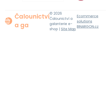
© 2026
Čalounictví
Ecommerce
Čalounictví a
solutions
a ga
galanterie e-
BINARGON.cz
shop |
Site Map