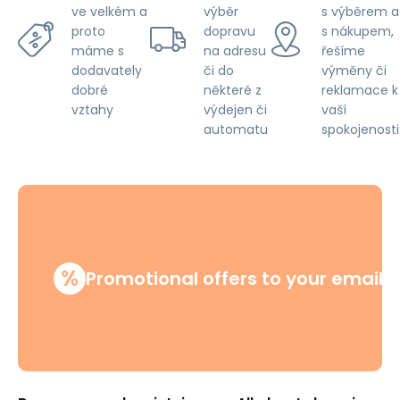
výběr
s výběrem a
ve velkém a
dopravu
s nákupem,
proto
na adresu
řešíme
máme s
či do
výměny či
dodavately
některé z
reklamace k
dobré
výdejen či
vaší
vztahy
automatu
spokojenosti
%
Promotional offers to your email