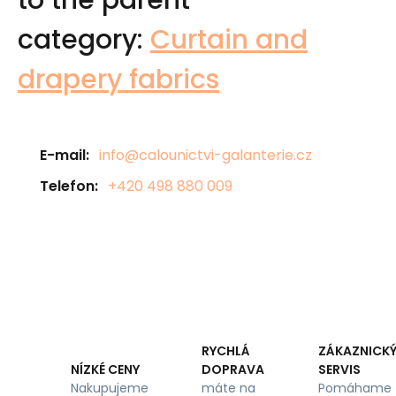
to the parent
category:
Curtain and
drapery fabrics
E-mail:
info@calounictvi-galanterie.cz
Telefon:
+420 498 880 009
RYCHLÁ
ZÁKAZNICK
DOPRAVA
SERVIS
NÍZKÉ CENY
máte na
Pomáhame
Nakupujeme