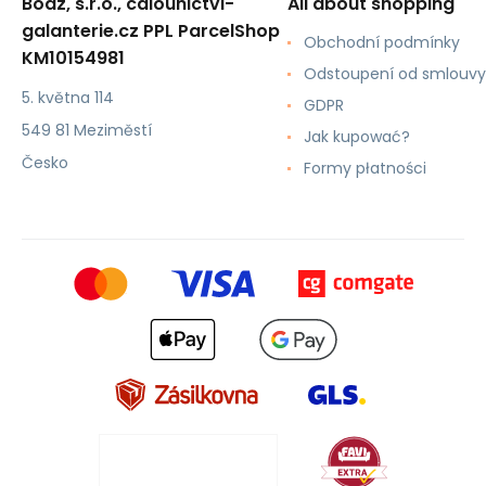
Boaz, s.r.o., calounictvi-
All about shopping
galanterie.cz PPL ParcelShop
Obchodní podmínky
KM10154981
Odstoupení od smlouvy
5. května 114
GDPR
549 81 Meziměstí
Jak kupować?
Česko
Formy płatności