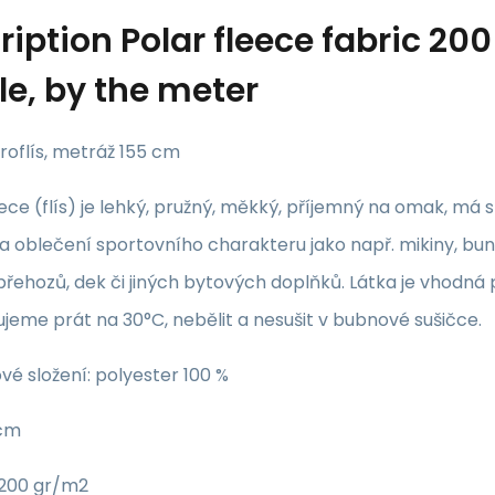
ription
Polar fleece fabric 200
le, by the meter
roflís, metráž 155 cm
ece (flís) je lehký, pružný, měkký, příjemný na omak, má 
a oblečení sportovního charakteru jako např. mikiny, bund
přehozů, dek či jiných bytových doplňků. Látka je vhodná 
eme prát na 30°C, nebělit a nesušit v bubnové sušičce.
vé složení: polyester 100 %
 cm
200 gr/m2