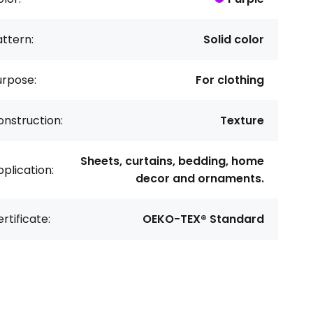
ttern:
Solid color
urpose:
For clothing
nstruction:
Texture
Sheets, curtains, bedding, home
plication:
decor and ornaments.
rtificate:
OEKO-TEX® Standard