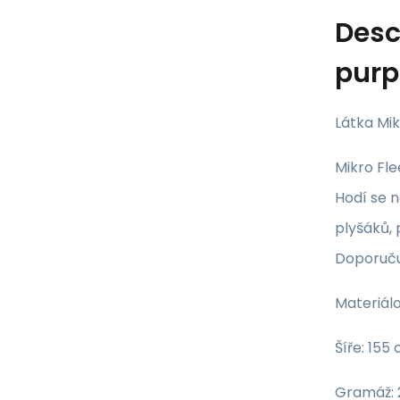
Desc
purp
Látka Mik
Mikro Fle
Hodí se n
plyšáků, 
Doporučuj
Materiálo
Šíře: 155
Gramáž: 