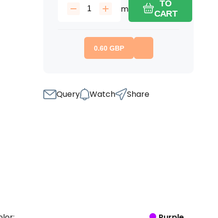
TO
m
CART
0.60
GBP
Query
Watch
Share
lor:
Purple