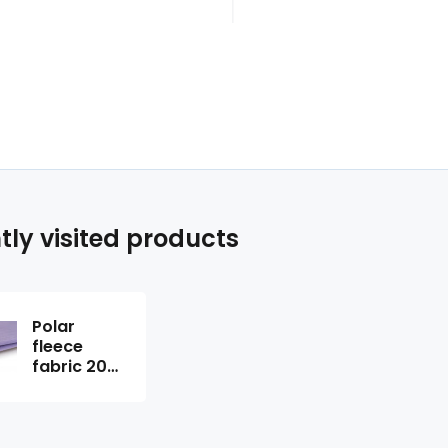
tly visited products
Polar
fleece
fabric 200
g/m²,
width 150
cm, light
purple, by