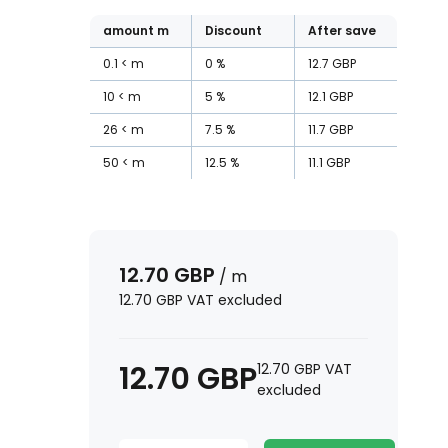
amount
m
Discount
After save
0.1
m
0
%
12.7
GBP
10
m
5
%
12.1
GBP
26
m
7.5
%
11.7
GBP
50
m
12.5
%
11.1
GBP
12.70
GBP
/
m
12.70
GBP
VAT excluded
12.70
GBP
12.70
GBP
VAT
excluded