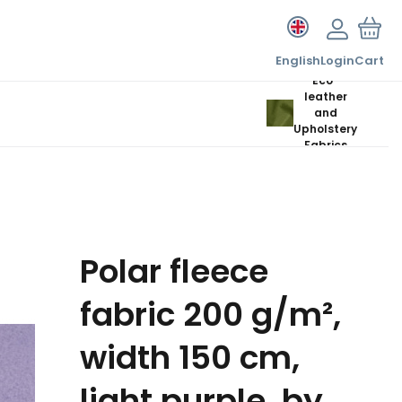
English
Login
Cart
Eco-
leather
and
Upholstery
Fabrics
Polar fleece
fabric 200 g/m²,
width 150 cm,
light purple, by