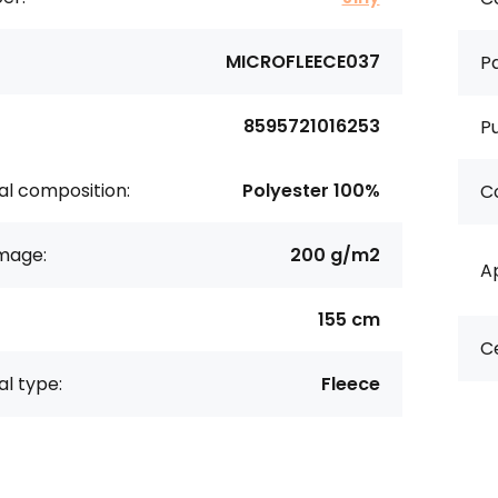
MICROFLEECE037
Pa
8595721016253
P
al composition:
Polyester 100%
Co
age:
200 g/m2
Ap
155 cm
Ce
al type:
Fleece