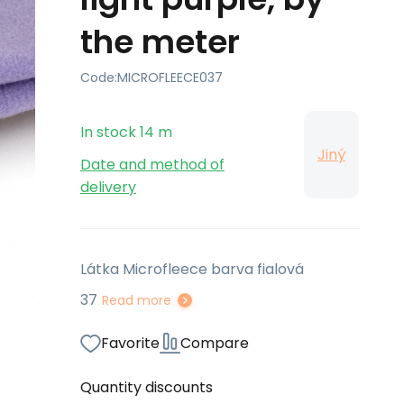
the meter
Code:
MICROFLEECE037
In stock
14
m
Jiný
Date and method of
delivery
Látka Microfleece barva fialová
37
Read more
Favorite
Compare
Quantity discounts