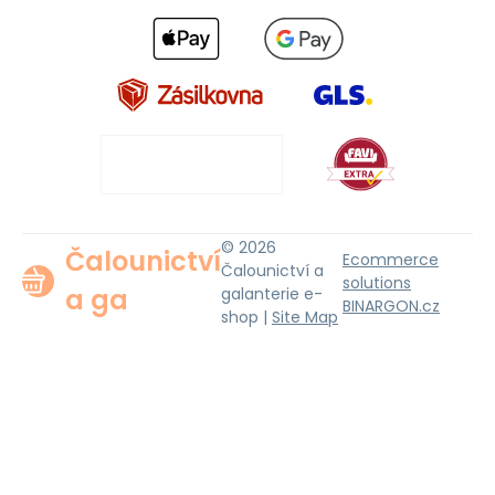
© 2026
Čalounictví
Ecommerce
Čalounictví a
solutions
a ga
galanterie e-
BINARGON.cz
shop |
Site Map