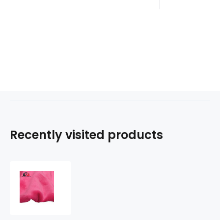
Recently visited products
Solid
color
minky
fabric,
220