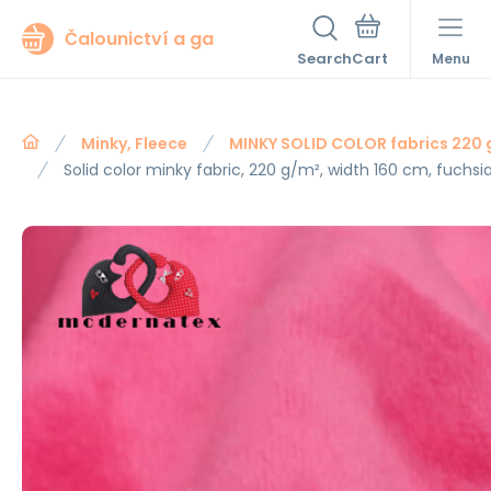
Čalounictví a ga
Search
Menu
Minky, Fleece
MINKY SOLID COLOR fabrics 220
Solid color minky fabric, 220 g/m², width 160 cm, fuchsi