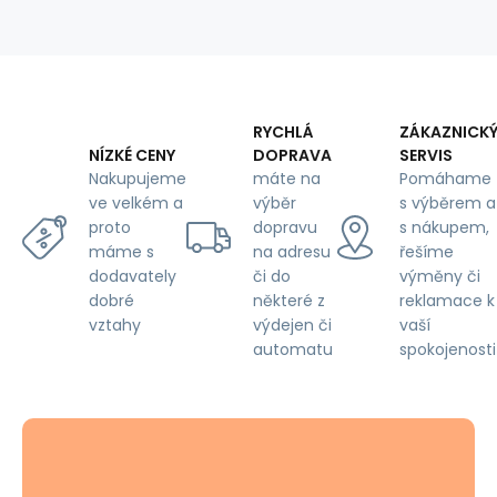
g/m²,
width
160
cm,
fuchsia
RYCHLÁ
ZÁKAZNICK
DOPRAVA
SERVIS
NÍZKÉ CENY
máte na
Pomáhame
Nakupujeme
výběr
s výběrem a
ve velkém a
dopravu
s nákupem,
proto
na adresu
řešíme
máme s
či do
výměny či
dodavately
některé z
reklamace k
dobré
výdejen či
vaší
vztahy
automatu
spokojenosti