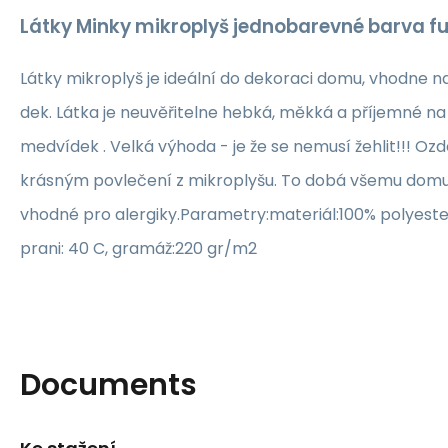
Látky Minky mikroplyš jednobarevné barva f
Látky mikroplyš je ideální do dekoraci domu, vhodne n
dek. Látka je neuvěřitelne hebká, měkká a příjemné na
medvídek . Velká výhoda - je že se nemusí žehlit!!! Ozdo
krásným povlečení z mikroplyšu. To dobá všemu domu 
vhodné pro alergiky.Parametry:materiál:100% polyest
prani: 40 C, gramáž:220 gr/m2
Documents