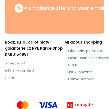
%
Promotional offers to your email
Boaz, s.r.o., calounictvi-
All about shopping
galanterie.cz PPL ParcelShop
Obchodní podmínky
KM10154981
Odstoupení od smlouvy
5. května 114
GDPR
549 81 Meziměstí
Jak kupować?
Česko
Formy płatności