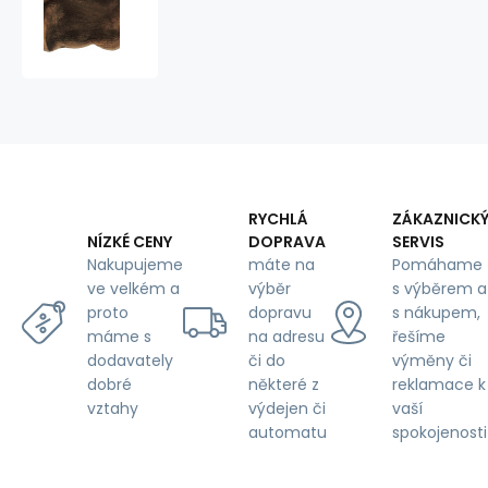
fabric,
solid
color,
220
g/m²,
width
160
cm,
dark
brown
RYCHLÁ
ZÁKAZNICK
DOPRAVA
SERVIS
NÍZKÉ CENY
máte na
Pomáhame
Nakupujeme
výběr
s výběrem a
ve velkém a
dopravu
s nákupem,
proto
na adresu
řešíme
máme s
či do
výměny či
dodavately
některé z
reklamace k
dobré
výdejen či
vaší
vztahy
automatu
spokojenosti