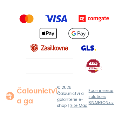
© 2026
Čalounictví
Ecommerce
Čalounictví a
solutions
a ga
galanterie e-
BINARGON.cz
shop |
Site Map