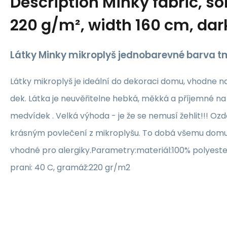
Description
Minky fabric, sol
220 g/m², width 160 cm, da
Látky Minky mikroplyš jednobarevné barva t
Látky mikroplyš je ideální do dekoraci domu, vhodne n
dek. Látka je neuvěřitelne hebká, měkká a příjemné na
medvídek . Velká výhoda - je že se nemusí žehlit!!! Ozdo
krásným povlečení z mikroplyšu. To dobá všemu domu 
vhodné pro alergiky.Parametry:materiál:100% polyest
prani: 40 C, gramáž:220 gr/m2