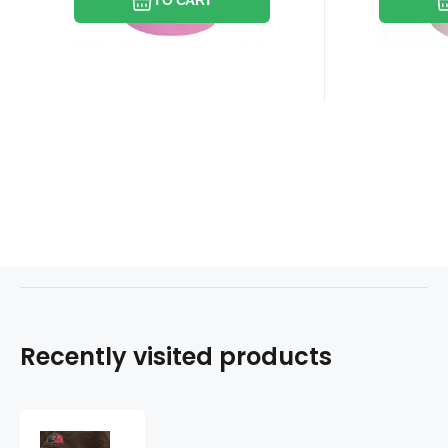
TO CART
Recently visited products
Minky