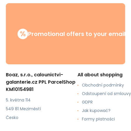
%
Promotional offers to your email
Boaz, s.r.o., calounictvi-
All about shopping
galanterie.cz PPL ParcelShop
Obchodní podmínky
KM10154981
Odstoupení od smlouvy
5. května 114
GDPR
549 81 Meziměstí
Jak kupować?
Česko
Formy płatności