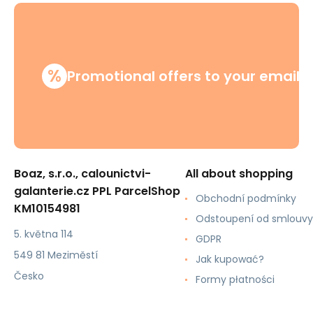
%
Promotional offers to your email
Boaz, s.r.o., calounictvi-
All about shopping
galanterie.cz PPL ParcelShop
Obchodní podmínky
KM10154981
Odstoupení od smlouvy
5. května 114
GDPR
549 81 Meziměstí
Jak kupować?
Česko
Formy płatności