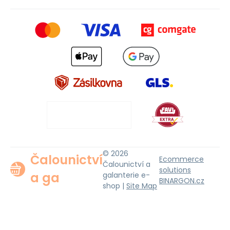
© 2026
Čalounictví
Ecommerce
Čalounictví a
solutions
a ga
galanterie e-
BINARGON.cz
shop |
Site Map