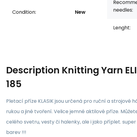
Recomme
needles:
Condition:
New
Lenght:
Description
Knitting Yarn EL
185
Pletací příze KLASIK jsou určená pro ruční a strojové h
rukou a jiné tvoření. Velice jemné aktilové příze. Může
celého svetru, vesty či halenky, ale i jako příplet. super
barev !!!