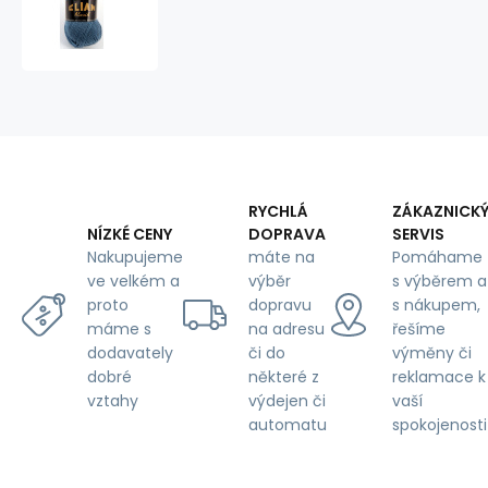
Yarn
ELIAN
KLASIK
185
RYCHLÁ
ZÁKAZNICK
DOPRAVA
SERVIS
NÍZKÉ CENY
máte na
Pomáhame
Nakupujeme
výběr
s výběrem a
ve velkém a
dopravu
s nákupem,
proto
na adresu
řešíme
máme s
či do
výměny či
dodavately
některé z
reklamace k
dobré
výdejen či
vaší
vztahy
automatu
spokojenosti