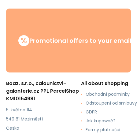
%
Promotional offers to your email
Boaz, s.r.o., calounictvi-
All about shopping
galanterie.cz PPL ParcelShop
Obchodní podmínky
KM10154981
Odstoupení od smlouvy
5. května 114
GDPR
549 81 Meziměstí
Jak kupować?
Česko
Formy płatności