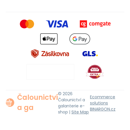
© 2026
Čalounictví
Ecommerce
Čalounictví a
solutions
a ga
galanterie e-
BINARGON.cz
shop |
Site Map