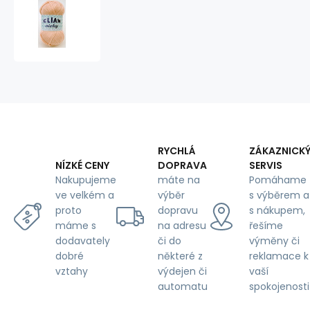
Knitting
Yarn
ELIAN
NICKY
1479
RYCHLÁ
ZÁKAZNICK
DOPRAVA
SERVIS
NÍZKÉ CENY
máte na
Pomáhame
Nakupujeme
výběr
s výběrem a
ve velkém a
dopravu
s nákupem,
proto
na adresu
řešíme
máme s
či do
výměny či
dodavately
některé z
reklamace k
dobré
výdejen či
vaší
vztahy
automatu
spokojenosti