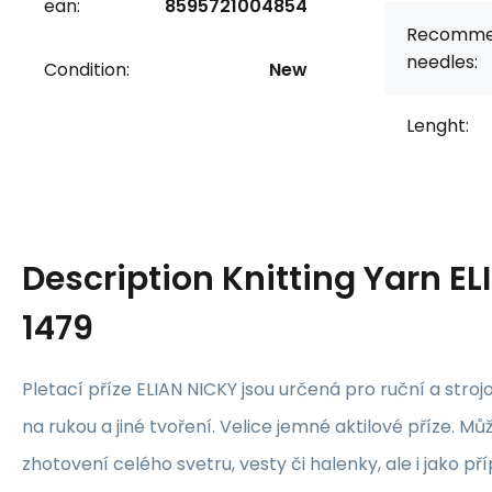
ean:
8595721004854
Recomme
needles:
Condition:
New
Lenght:
Description
Knitting Yarn E
1479
Pletací příze ELIAN NICKY jsou určená pro ruční a stro
na rukou a jiné tvoření. Velice jemné aktilové příze. Mů
zhotovení celého svetru, vesty či halenky, ale i jako příp