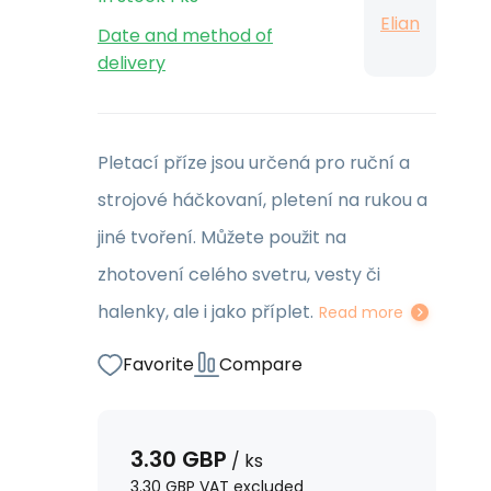
Elian
Date and method of
delivery
Pletací příze jsou určená pro ruční a
strojové háčkovaní, pletení na rukou a
jiné tvoření. Můžete použit na
zhotovení celého svetru, vesty či
halenky, ale i jako příplet.
Read more
Favorite
Compare
3.30
GBP
/
ks
3.30
GBP
VAT excluded