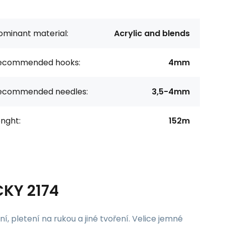
ominant material:
Acrylic and blends
ecommended hooks:
4mm
ecommended needles:
3,5-4mm
nght:
152m
CKY 2174
í, pletení na rukou a jiné tvoření. Velice jemné