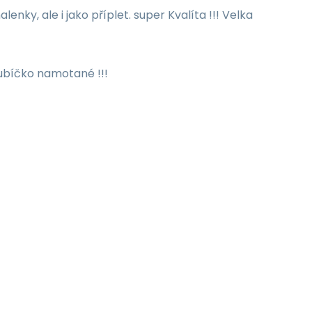
enky, ale i jako příplet. super Kvalíta !!! Velka
lubíčko namotané !!!