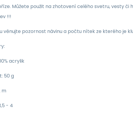
příze. Můžete použit na zhotovení celého svetru, vesty či hal
ev !!!
u věnujte pozornost návinu a počtu nítek ze kterého je k
y:
100% acrylik
: 50 g
2 m
3,5 - 4