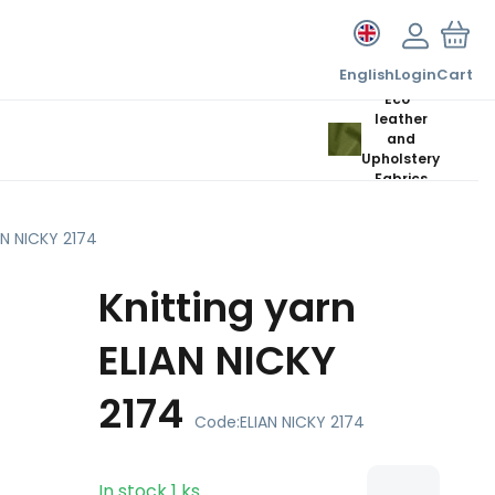
English
Login
Cart
Eco-
leather
and
Upholstery
Fabrics
AN NICKY 2174
Knitting yarn
ELIAN NICKY
2174
Code:
ELIAN NICKY 2174
In stock
1
ks