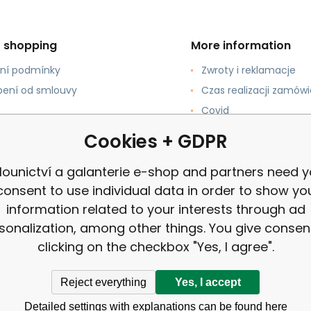
t shopping
More information
ní podmínky
Zwroty i reklamacje
ení od smlouvy
Czas realizacji zamówi
Covid
pować?
review
Cookies + GDPR
łatności
lounictví a galanterie e-shop and partners need y
consent to use individual data in order to show yo
information related to your interests through ad
sonalization, among other things. You give consen
clicking on the checkbox "Yes, I agree".
Reject everything
Yes, I accept
Detailed settings with explanations can be found here
anterie e-shop |
Site Map