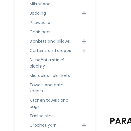
Mikroflanel
Bedding
Pillowcase
Chair pads
Blankets and pillows
Curtains and drapes
Sluneční a stínicí
plachty
Microplush blankets
Towels and bath
sheets
Kitchen towels and
bags.
Tablecloths
PAR
Crochet yarn