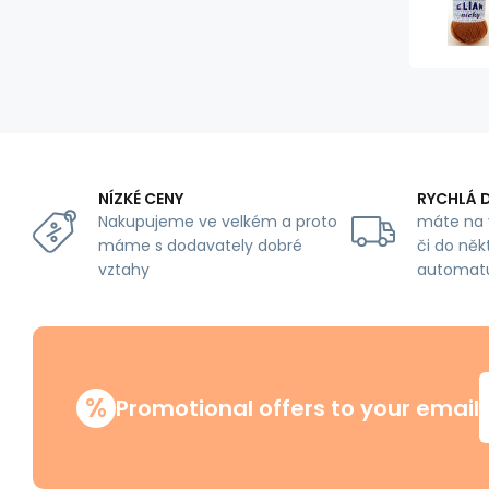
NÍZKÉ CENY
RYCHLÁ 
Nakupujeme ve velkém a proto
máte na 
máme s dodavately dobré
či do něk
vztahy
automat
%
Promotional offers to your email