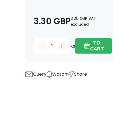
3.30
GBP
3.30
GBP
VAT
excluded
TO
ks
CART
Query
Watch
Share