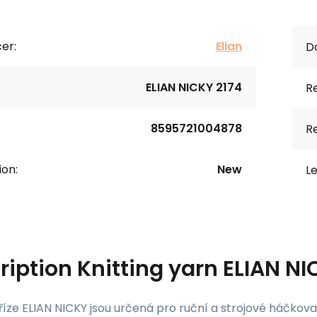
er:
Elian
D
ELIAN NICKY 2174
R
8595721004878
R
ion:
New
Le
ription
Knitting yarn ELIAN NI
říze ELIAN NICKY jsou určená pro ruční a strojové háčkovan