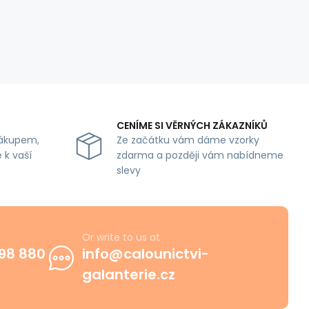
CENÍME SI VĚRNÝCH ZÁKAZNÍKŮ
ákupem,
Ze začátku vám dáme vzorky
 k vaší
zdarma a později vám nabídneme
slevy
Or write to us at
98 880
info@calounictvi-
galanterie.cz