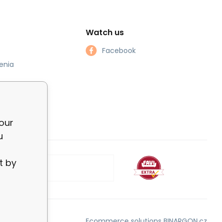
Watch us
Facebook
enia
our
u
t by
Ecommerce solutions
BINARGON.cz