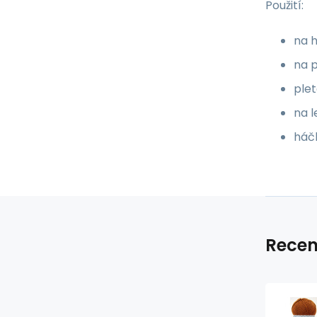
Použití:
na h
na p
plet
na l
háč
Recen