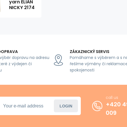
yarn ELIAN
NICKY 2174
DOPRAVA
ZÁKAZNICKÝ SERVIS
výběr dopravu na adresu
Pomáhame s výběrem a s n
teré z výdejen či
řešíme výměny či reklamace
u
spokojenosti
call us
+420 4
LOGIN
009