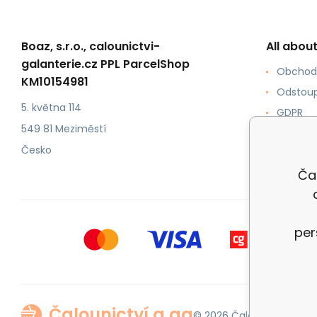
Boaz, s.r.o., calounictvi-
All abou
galanterie.cz PPL ParcelShop
Obchod
KM10154981
Odstoup
5. května 114
GDPR
549 81 Meziměstí
Jak ku
Česko
Formy p
Ča
per
Čalounictví a ga
© 2026 Čalounictví a gal