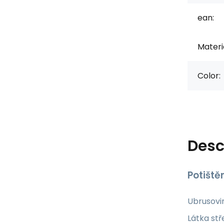
ean:
Materi
Color:
Desc
Potiště
Ubrusovin
Látka st