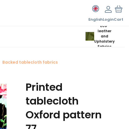
English
Login
Cart
Eco-
leather
and
Upholstery
Fabrics
Backed tablecloth fabrics
Printed
tablecloth
Oxford pattern
77