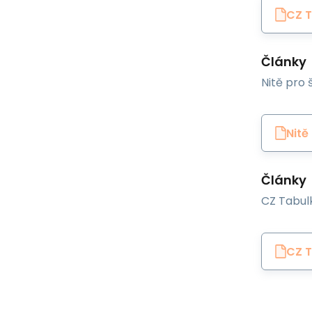
CZ T
Články
Nitě pro š
Nitě
Články
CZ Tabulk
CZ T