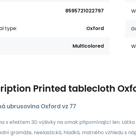
8595721022797
Wi
al type:
Oxford
G
Multicolored
W
ription
Printed tablecloth Oxf
ná ubrusovina Oxford vz 77
a s efektem 3D výšivky na omak připomínající len. Látka d
řední gramáže, neelastická, hladká, matného vzhledu s