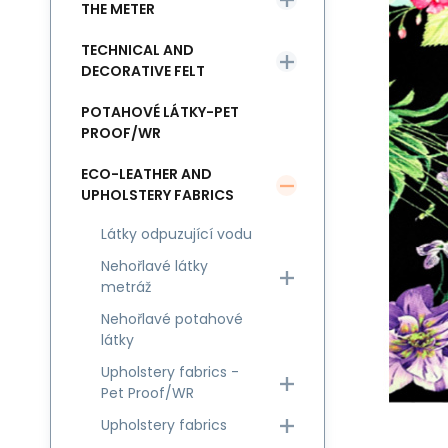
THE METER
TECHNICAL AND
DECORATIVE FELT
POTAHOVÉ LÁTKY-PET
PROOF/WR
ECO-LEATHER AND
UPHOLSTERY FABRICS
Látky odpuzující vodu
Nehořlavé látky
metráž
Nehořlavé potahové
látky
Upholstery fabrics -
Pet Proof/WR
Upholstery fabrics