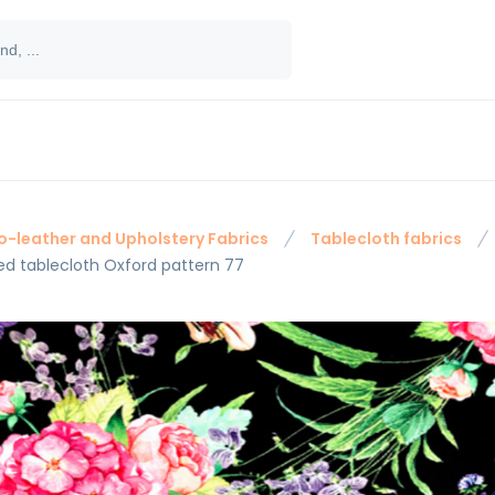
o-leather and Upholstery Fabrics
Tablecloth fabrics
ted tablecloth Oxford pattern 77