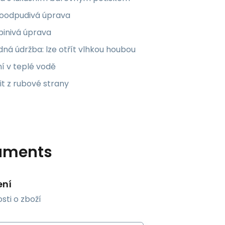
oodpudivá úprava
pinivá úprava
ná údržba: lze otřít vlhkou houbou
í v teplé vodě
it z rubové strany
uments
ení
sti o zboží