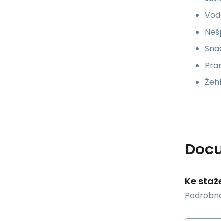
Vod
Neš
Snad
Pran
Žehl
Doc
Ke staž
Podrobno