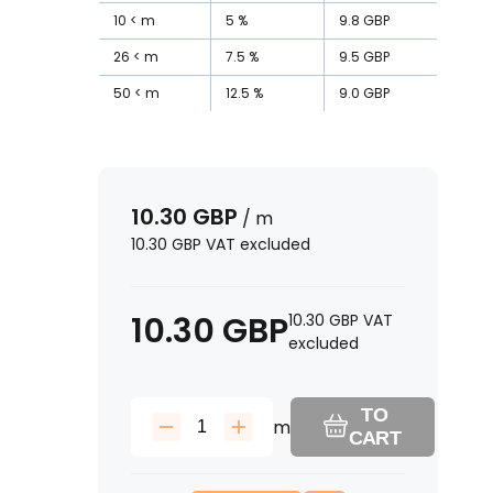
10
m
5
%
9.8
GBP
26
m
7.5
%
9.5
GBP
50
m
12.5
%
9.0
GBP
10.30
GBP
/
m
10.30
GBP
VAT excluded
10.30
GBP
10.30
GBP
VAT
excluded
TO
m
CART