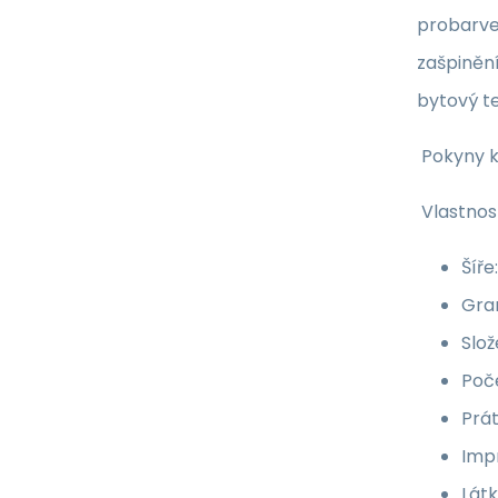
probarve
zašpinění
bytový te
Pokyny k
Vlastnost
Šíře
Gra
Slož
Poče
Prá
Impr
Lát