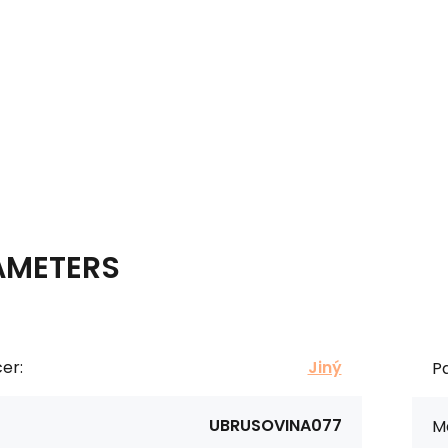
AMETERS
er:
Jiný
Pa
UBRUSOVINA077
Ma