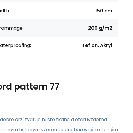
dth:
150 cm
rammage:
200 g/m2
aterproofing:
Teflon, Akryl
ord pattern 77
obře drží tvar, je hustě tkaná a otěruvzdorná.
 nápadným tištěným vzorem, jednobarevným stejným