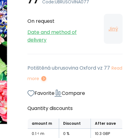
Code:
UBRUSOVINA077
On request
Jiný
Date and method of
delivery
Potištěná ubrusovina Oxford vz 77
Read
more
Favorite
Compare
Quantity discounts
amount
m
Discount
After save
0.1
m
0
%
10.3
GBP