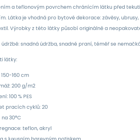
ním a teflonovým povrchem chránícím látku před tekuti
m. Látka je vhodná pro bytové dekorace: závěsy, ubrusy, 
xtil. Výrobky z této látky působí originálně a neopakov
 údržbě: snadná údržba, snadné praní, téměř se nemačká, 
i látky:
: 150-160 cm
máž: 200 g/m2
ení: 100 % PES
t pracích cyklů: 20
t na 30°C
egnace: teflon, akryl
ka s luxusním barevným potiskem