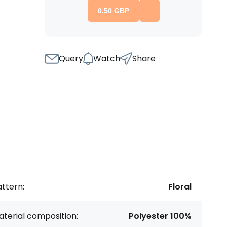
0.50
GBP
Query
Watch
Share
ttern:
Floral
terial composition:
Polyester 100%