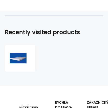
Recently visited products
Foam
40x40x1cm,
25
kg/m3
RYCHLÁ
ZÁKAZNICK
DOPRAVA
SERVIS
NÍZKÉ CENY