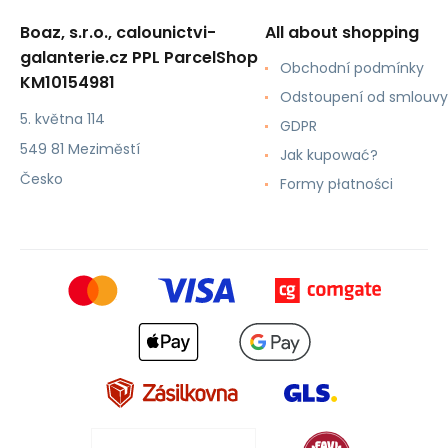
Boaz, s.r.o., calounictvi-
All about shopping
galanterie.cz PPL ParcelShop
Obchodní podmínky
KM10154981
Odstoupení od smlouvy
5. května 114
GDPR
549 81 Meziměstí
Jak kupować?
Česko
Formy płatności