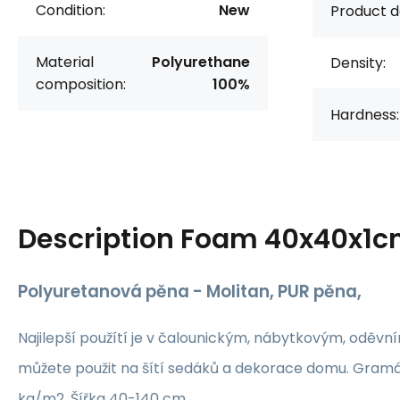
Condition:
New
Product d
Material
Polyurethane
Density:
composition:
100%
Hardness:
Description
Foam 40x40x1c
Polyuretanová pěna - Molitan, PUR pěna,
Najilepší použítí je v čalounickým, nábytkovým, oděvn
můžete použit na šítí sedáků a dekorace domu. Gram
kg/m2. Šířka 40-140 cm