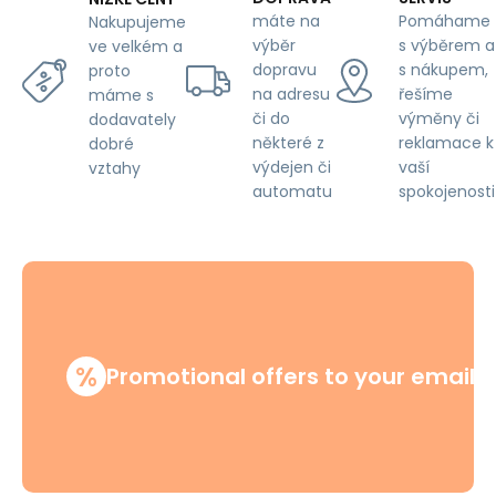
máte na
Pomáhame
Nakupujeme
výběr
s výběrem a
ve velkém a
dopravu
s nákupem,
proto
na adresu
řešíme
máme s
či do
výměny či
dodavately
některé z
reklamace k
dobré
výdejen či
vaší
vztahy
automatu
spokojenosti
%
Promotional offers to your email