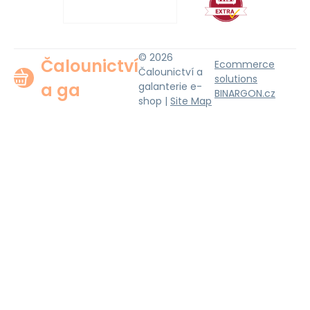
© 2026
Čalounictví
Ecommerce
Čalounictví a
solutions
a ga
galanterie e-
BINARGON.cz
shop |
Site Map