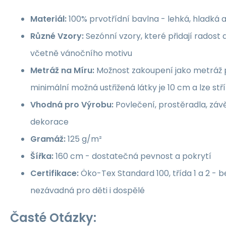
Materiál:
100% prvotřídní bavlna - lehká, hladká 
Různé Vzory:
Sezónní vzory, které přidají rados
včetně vánočního motivu
Metráž na Míru:
Možnost zakoupení jako metráž p
minimální možná ustřižená látky je 10 cm a lze st
Vhodná pro Výrobu:
Povlečení, prostěradla, závě
dekorace
Gramáž:
125 g/m²
Šířka:
160 cm - dostatečná pevnost a pokrytí
Certifikace:
Öko-Tex Standard 100, třída 1 a 2 -
nezávadná pro děti i dospělé
Časté Otázky: