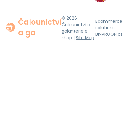
© 2026
Čalounictví
Ecommerce
Čalounictví a
solutions
a ga
galanterie e-
BINARGON.cz
shop |
Site Map