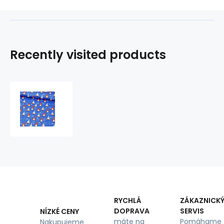
Recently visited products
Christmas
cotton
fabric,
by
the
meter,
width
160cm,
Gnomes
on
Blue
RYCHLÁ
ZÁKAZNICK
DOPRAVA
SERVIS
NÍZKÉ CENY
máte na
Pomáhame
Nakupujeme