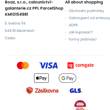
Boaz, s.r.o., calounictvi-
All about shopping
galanterie.cz PPL ParcelShop
Obchodní podmínky
KM10154981
Odstoupení od smlouvy
5. května 114
GDPR
549 81 Meziměstí
Jak kupować?
Česko
Formy płatności