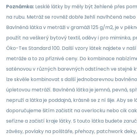
Poznámka:
Lesklé látky by měly být žehlené přes po
na rubu. Metráž se rovněž dobře žehlí navlhčená neb
Bavlněná látka v metráži v gramáži 125 g/m2, je v pěkné
použít na veškerý bytový textil, oděvy i pro miminka, 
Öko-Tex Standard 100. Další vzory látek najdete v naš
metráže a to za příznivé ceny. Do kombinace nabízím
saténovou v různých barevných odstínech ve stejné kva
lze skvěle kombinovat s další jednobarevnou bavlněn
úpletovou metráží. Bavlněná látka je jemná, pevná, sp
nepruží a látka je poddajná, krásně se z ní šije. Aby se 
doporučujeme šitím začistit na overlocku nebo cik ca
seřízne a začistí kraje látky. S touto látka budete zaruč
závěsy, povlaky na polštáře, přehozy, patchwork deky, 