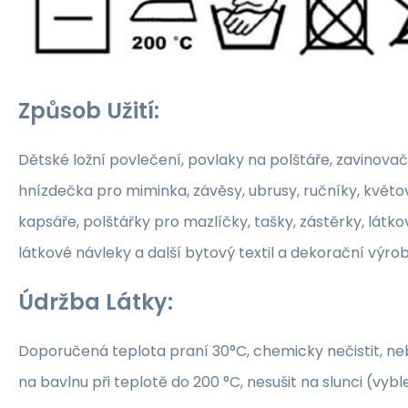
Způsob Užití:
Dětské ložní povlečení, povlaky na polštáře, zavinovač
hnízdečka pro miminka, závěsy, ubrusy, ručníky, květ
kapsáře, polštářky pro mazlíčky, tašky, zástěrky, látko
látkové návleky a další bytový textil a dekorační výrob
Údržba Látky:
Doporučená teplota praní 30°C, chemicky nečistit, nebě
na bavlnu při teplotě do 200 °C, nesušit na slunci (vybl