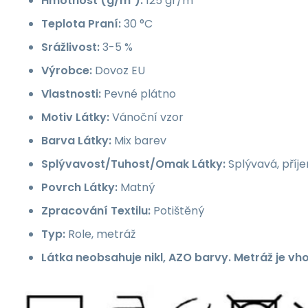
Hmotnost (g/m²):
125 gr/m²
Teplota Praní:
30 °C
Srážlivost:
3-5 %
Výrobce:
Dovoz EU
Vlastnosti:
Pevné plátno
Motiv Látky:
Vánoční vzor
Barva Látky:
Mix barev
Splývavost/Tuhost/Omak Látky:
Splývavá, příj
Povrch Látky:
Matný
Zpracování Textilu:
Potištěný
Typ:
Role, metráž
Látka neobsahuje nikl, AZO barvy. Metráž je vh