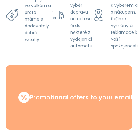
výběr
s výběrem a
ve velkém a
dopravu
s nákupem,
proto
na adresu
řešíme
máme s
či do
výměny či
dodavately
některé z
reklamace k
dobré
výdejen či
vaší
vztahy
automatu
spokojenosti
%
Promotional offers to your email