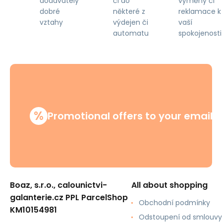
či do
výměny či
dodavately
některé z
reklamace k
dobré
výdejen či
vaší
vztahy
automatu
spokojenosti
%
Promotional offers to your email
Boaz, s.r.o., calounictvi-
All about shopping
galanterie.cz PPL ParcelShop
Obchodní podmínky
KM10154981
Odstoupení od smlouvy