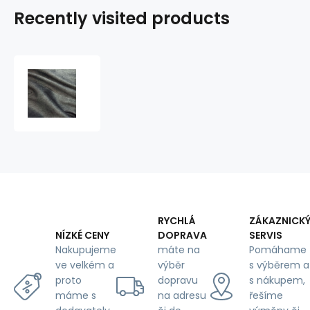
Recently visited products
Velvet
upholstery
fabric
Salvador
Anthracite
for
furniture,
by
the
meter
-
RYCHLÁ
ZÁKAZNICK
Pet
DOPRAVA
SERVIS
NÍZKÉ CENY
Proof
máte na
Pomáhame
Nakupujeme
výběr
s výběrem a
ve velkém a
dopravu
s nákupem,
proto
na adresu
řešíme
máme s