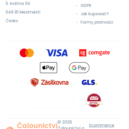
5. května 114
GDPR
549 81 Meziměstí
Jak kupować?
Česko
Formy płatności
© 2026
Čalounictví
Ecommerce
Čalounictví a