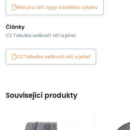
Nitě pro šití: typy a kritéria výběru
Články
CZ Tabulka velikostí nití a jehel
CZ Tabulka velikostí nití a jehel
Související produkty
EAN:
Code:
8595721020656
ZIP-5-312
Code
EAN:
In stock
220.5
m
I
Tapicerstwo
Tapicerstw
2.20
GBP
3
Zipper spiral
Polypr