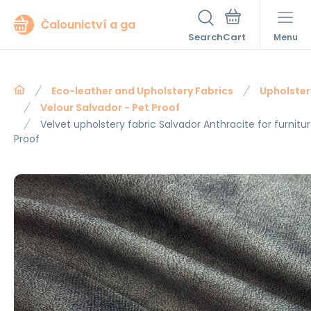
Čalounictví a ga
Search
Menu
Eco-leather and Upholstery Fabrics
Upholster
Velour Salvador - Pet Proof
Velvet upholstery fabric Salvador Anthracite for furnitu
Proof