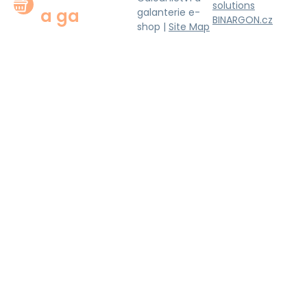
solutions
a ga
galanterie e-
BINARGON.cz
shop |
Site Map