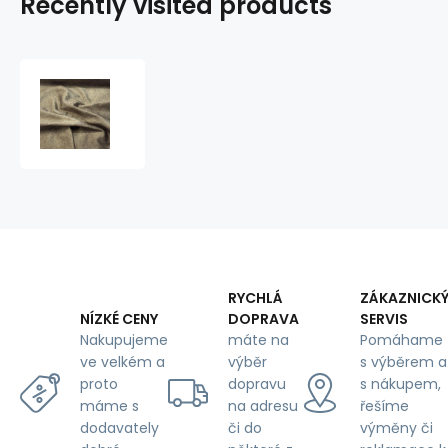
Recently visited products
Velvet
upholstery
fabric
Salvador
Brown
for
furniture,
by
the
meter
-
RYCHLÁ
ZÁKAZNICK
Pet
DOPRAVA
SERVIS
NÍZKÉ CENY
Proof
máte na
Pomáhame
Nakupujeme
výběr
s výběrem a
ve velkém a
dopravu
s nákupem,
proto
na adresu
řešíme
máme s
či do
výměny či
dodavately