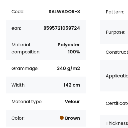
Code:
SALWADOR-3
Pattern:
ean:
8595721059724
Purpose:
Material
Polyester
composition:
100%
Construct
Grammage:
340 g/m2
Applicatio
Width:
142 cm
Material type:
Velour
Certificat
Color:
Brown
Thickness