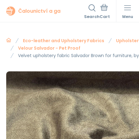
Čalounictví a ga
Search
Menu
Eco-leather and Upholstery Fabrics
Upholster
Velour Salvador - Pet Proof
Velvet upholstery fabric Salvador Brown for furniture, b