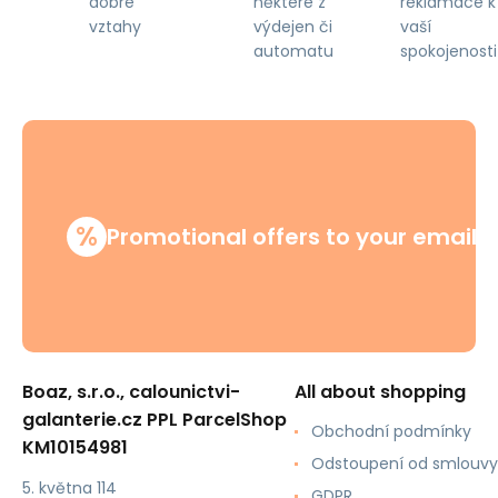
některé z
reklamace k
dobré
výdejen či
vaší
vztahy
automatu
spokojenosti
%
Promotional offers to your email
Boaz, s.r.o., calounictvi-
All about shopping
galanterie.cz PPL ParcelShop
Obchodní podmínky
KM10154981
Odstoupení od smlouvy
5. května 114
GDPR