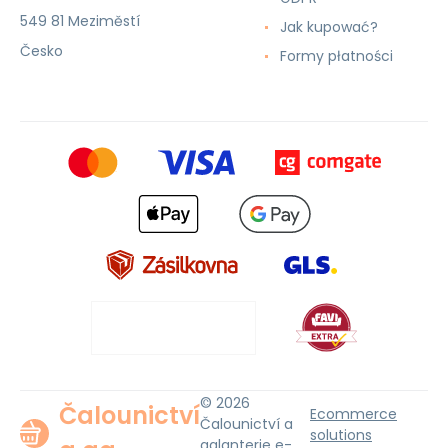
549 81 Meziměstí
Jak kupować?
Česko
Formy płatności
© 2026
Čalounictví
Ecommerce
Čalounictví a
solutions
galanterie e-