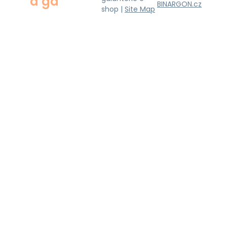
a ga
BINARGON.cz
shop |
Site Map