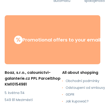
automatu
spokojenosti
%
Promotional offers to your email
Boaz, s.r.o., calounictvi-
All about shopping
galanterie.cz PPL ParcelShop
Obchodní podmínky
KM10154981
Odstoupení od smlouvy
5. května 114
GDPR
549 81 Meziměstí
Jak kupować?