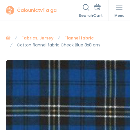
Čalounictví a ga
Search
Menu
Fabrics, Jersey
Flannel fabric
Cotton flannel fabric Check Blue 8x8 cm