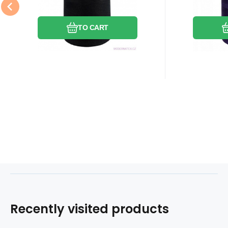
Compare
Favorite
TO CART
Recently visited products