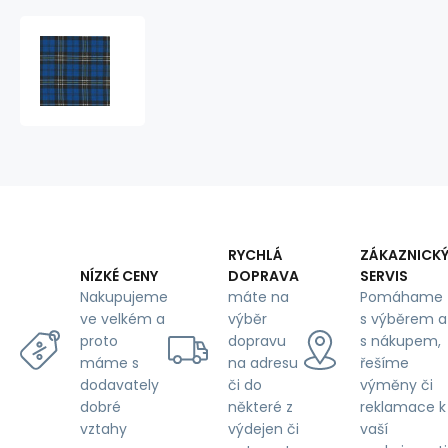
Cotton
flannel
fabric
Check
Blue
8x8
cm
RYCHLÁ
ZÁKAZNICK
DOPRAVA
SERVIS
NÍZKÉ CENY
máte na
Pomáhame
Nakupujeme
výběr
s výběrem a
ve velkém a
dopravu
s nákupem,
proto
na adresu
řešíme
máme s
či do
výměny či
dodavately
některé z
reklamace k
dobré
výdejen či
vaší
vztahy