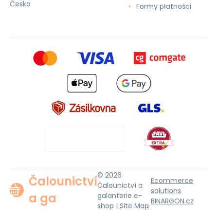
Česko
Formy płatności
© 2026
Čalounictví
Ecommerce
Čalounictví a
solutions
a ga
galanterie e-
BINARGON.cz
shop |
Site Map