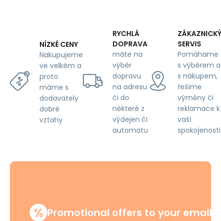
RYCHLÁ
ZÁKAZNICK
DOPRAVA
SERVIS
NÍZKÉ CENY
máte na
Pomáhame
Nakupujeme
výběr
s výběrem a
ve velkém a
dopravu
s nákupem,
proto
na adresu
řešíme
máme s
či do
výměny či
dodavately
některé z
reklamace k
dobré
výdejen či
vaší
vztahy
automatu
spokojenosti
%
Promotional offers to your email