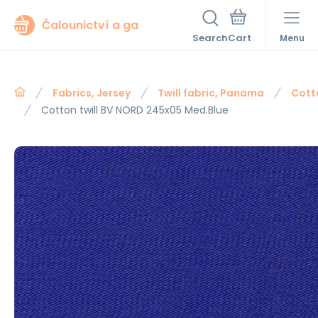
Čalounictví a ga
Search
Menu
Fabrics, Jersey
Twill fabric, Panama
Cotto
Cotton twill BV NORD 245x05 Med.Blue