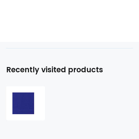
Recently visited products
Cotton
twill
BV
NORD
245x05
Med.Blue