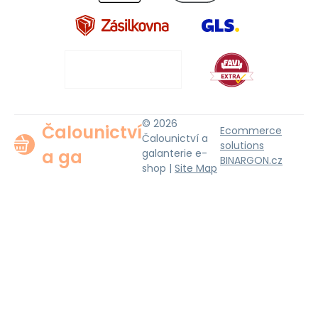
© 2026
Čalounictví
Ecommerce
Čalounictví a
solutions
a ga
galanterie e-
BINARGON.cz
shop |
Site Map