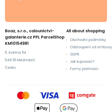
Boaz, s.r.o., calounictvi-
All about shopping
galanterie.cz PPL ParcelShop
Obchodní podmínky
KM10154981
Odstoupení od smlouvy
5. května 114
GDPR
549 81 Meziměstí
Jak kupować?
Česko
Formy płatności