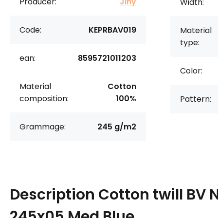
Producer:
Jiný
Width:
Code:
KEPRBAV019
Material
type:
ean:
8595721011203
Color:
Material
Cotton
composition:
100%
Pattern:
Grammage:
245 g/m2
Description
Cotton twill BV
245x05 Med.Blue