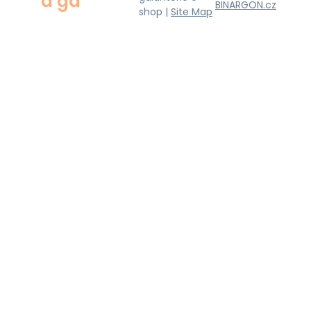
a ga
BINARGON.cz
shop |
Site Map