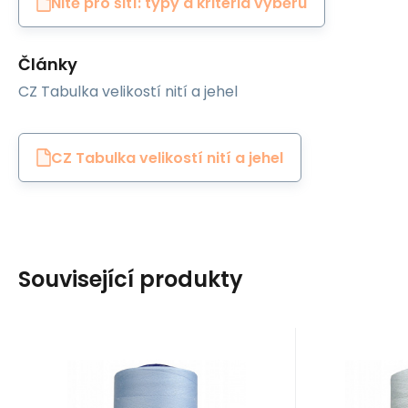
Nitě pro šití: typy a kritéria výběru
Články
CZ Tabulka velikostí nití a jehel
CZ Tabulka velikostí nití a jehel
Související produkty
EAN:
Code:
8595721019988
80VIGA1106
EAN:
Cod
In stock
5
ks
I
Ariadna
Ariadna
9
GBP
VIGA 80 threads for
VIGA 8
overlock machines
overl
Nitě VIGA 80 do overloků
Nitě VIGA