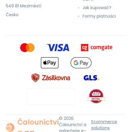
549 81 Meziměstí
Jak kupować?
Česko
Formy płatności
© 2026
Čalounictví
Ecommerce
Čalounictví a
solutions
galanterie e-