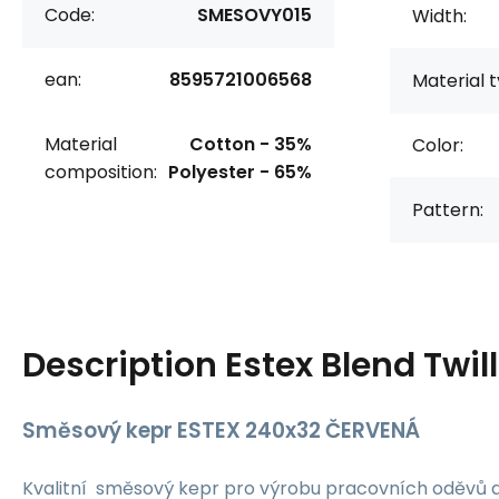
Code:
SMESOVY015
Width:
ean:
8595721006568
Material t
Material
Cotton - 35%
Color:
composition:
Polyester - 65%
Pattern:
Description
Estex Blend Twil
Směsový kepr ESTEX 240x32 ČERVENÁ
Kvalitní směsový kepr pro výrobu pracovních oděvů 