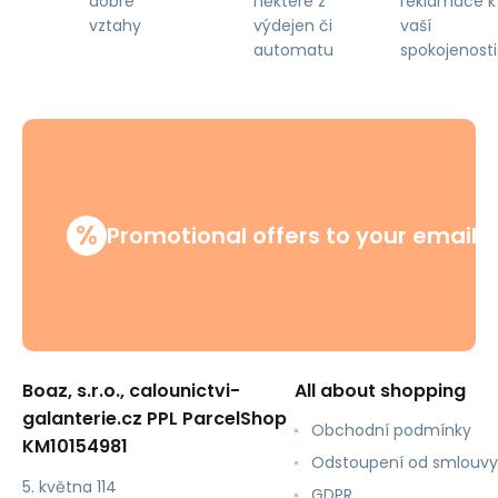
některé z
reklamace k
dobré
výdejen či
vaší
vztahy
automatu
spokojenosti
%
Promotional offers to your email
Boaz, s.r.o., calounictvi-
All about shopping
galanterie.cz PPL ParcelShop
Obchodní podmínky
KM10154981
Odstoupení od smlouvy
5. května 114
GDPR