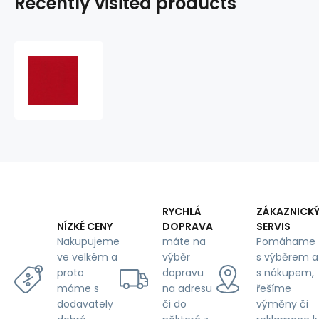
Recently visited products
Estex
Blend
Twill
240x32
Red
RYCHLÁ
ZÁKAZNICK
DOPRAVA
SERVIS
NÍZKÉ CENY
máte na
Pomáhame
Nakupujeme
výběr
s výběrem a
ve velkém a
dopravu
s nákupem,
proto
na adresu
řešíme
máme s
či do
výměny či
dodavately