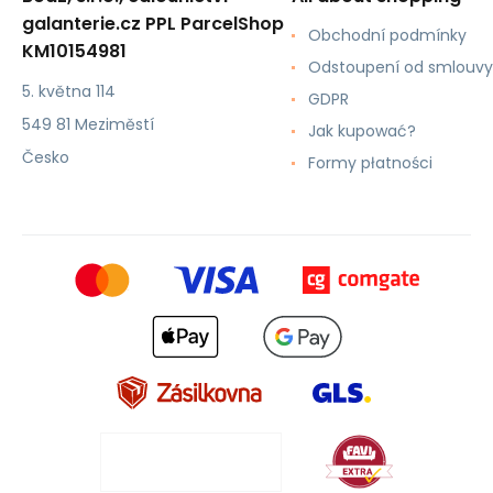
galanterie.cz PPL ParcelShop
Obchodní podmínky
KM10154981
Odstoupení od smlouvy
5. května 114
GDPR
549 81 Meziměstí
Jak kupować?
Česko
Formy płatności