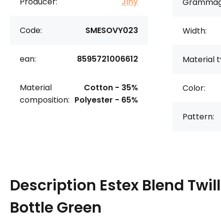
Producer:
Jiný
Grammag
Code:
SMESOVY023
Width:
ean:
8595721006612
Material t
Material
Cotton - 35%
Color:
composition:
Polyester - 65%
Pattern:
Description
Estex Blend Twil
Bottle Green