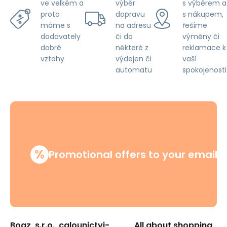
výběr
s výběrem a
ve velkém a
dopravu
s nákupem,
proto
na adresu
řešíme
máme s
či do
výměny či
dodavately
některé z
reklamace k
dobré
výdejen či
vaší
vztahy
automatu
spokojenosti
%
Promotional offers to your email
Boaz, s.r.o., calounictvi-
All about shopping