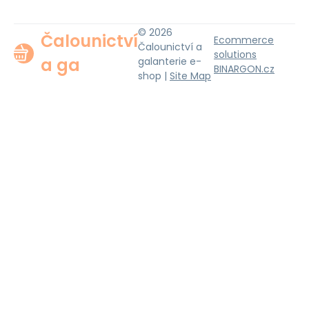
© 2026
Čalounictví
Ecommerce
Čalounictví a
solutions
a ga
galanterie e-
BINARGON.cz
shop |
Site Map