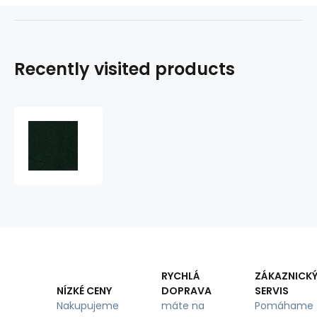
Recently visited products
Estex
Blend
Twill
240x711
Bottle
Green
RYCHLÁ
ZÁKAZNICK
DOPRAVA
SERVIS
NÍZKÉ CENY
máte na
Pomáhame
Nakupujeme