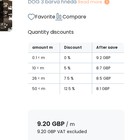
DOG 3 barva hnědá
Read more
Favorite
Compare
Quantity discounts
amount
m
Discount
After save
0.1
m
0
%
9.2
GBP
10
m
5
%
8.7
GBP
26
m
7.5
%
8.5
GBP
50
m
12.5
%
8.1
GBP
9.20
GBP
/
m
9.20
GBP
VAT excluded