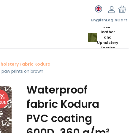
English
Login
Cart
Eco-
leather
and
Upholstery
Fabrics
holstery Fabric Kodura
 paw prints on brown
Waterproof
%
fabric Kodura
OUNT
PVC coating
600D, 360 g/m²,