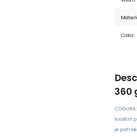
Materi
Color:
Desc
360 
CODURA: z
kvalitní
je patrné