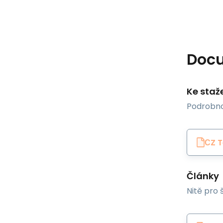
Doc
Ke staž
Podrobno
СZ 
Články
Nitě pro š