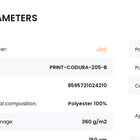
AMETERS
er:
Jiný
Pa
PRINT-CODURA-205-B
P
8595721024210
Co
al composition:
Polyester 100%
Ap
age:
360 g/m2
150 cm