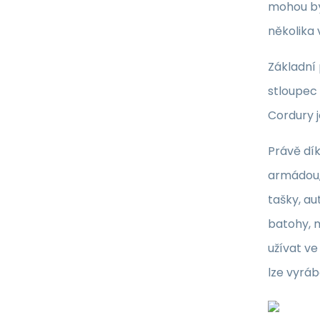
mohou bý
několika 
Základní
stloupec 
Cordury j
Právě dí
armádou,
tašky, au
batohy, m
užívat ve
lze vyráb