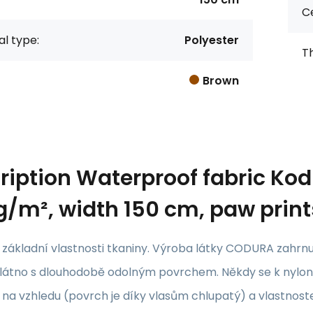
Ce
al type:
Polyester
Th
Brown
ription
Waterproof fabric Kod
g/m², width 150 cm, paw prin
ákladní vlastnosti tkaniny. Výroba látky CODURA zahrnuj
 plátno s dlouhodobě odolným povrchem. Někdy se k nylo
 na vzhledu (povrch je díky vlasům chlupatý) a vlastnoste