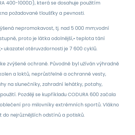
RA 400-1000D), která se dosahuje použitím
ákna požadované tloušťky a pevnosti.
výšená nepromokavost, tj. nad 5 000 mm;vodní
upně, proto je látka odolnější,• teplota tání
• ukazatel otěruvzdornosti je 7 600 cyklů.
 ke zvýšené ochraně. Původně byl užíván výhradně
olen a loktů, neprůstřelné a ochranné vesty,
ahy na slunečníky, zahradní lehátky, potahy,
použití. Později se kupříkladu CODURA 600 začala
a oblečení pro milovníky extrémních sportů. Vlákno
t do nejrůznějších odstínů a potisků.