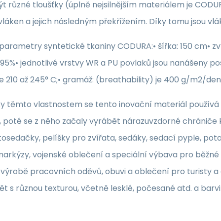
t různé tloušťky (úplně nejsilnějším materiálem je CODU
vláken a jejich následným překřížením. Díky tomu jsou vl
 parametry syntetické tkaniny CODURA:• šířka: 150 cm• z
95%• jednotlivé vrstvy WR a PU povlaků jsou nanášeny post
e 210 až 245° C;• gramáž: (breathability) je 400 g/m2/den;
ky těmto vlastnostem se tento inovační materiál používá
 poté se z něho začaly vyrábět nárazuvzdorné chrániče k
tosedačky, pelíšky pro zvířata, sedáky, sedací pyple, pot
arkýzy, vojenské oblečení a speciální výbava pro běžné 
 výrobě pracovních oděvů, obuvi a oblečení pro turisty 
ět s různou texturou, včetně lesklé, počesané atd. a barvi