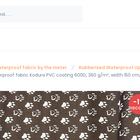
terproof fabric by the meter
Rubberized Waterproof Up
rproof fabric Kodura PVC coating 600D, 360 g/m², width 150 cm,
-
1
DISC