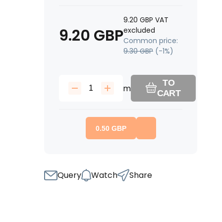
9.20
GBP
VAT
9.20
GBP
excluded
Common price:
9.30
GBP
(-
1
%)
TO
m
CART
0.50
GBP
Query
Watch
Share