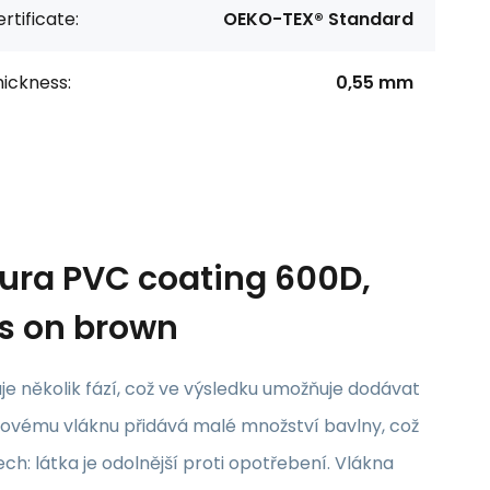
rtificate:
OEKO-TEX® Standard
ickness:
0,55 mm
ura PVC coating 600D,
ts on brown
e několik fází, což ve výsledku umožňuje dodávat
novému vláknu přidává malé množství bavlny, což
ch: látka je odolnější proti opotřebení. Vlákna