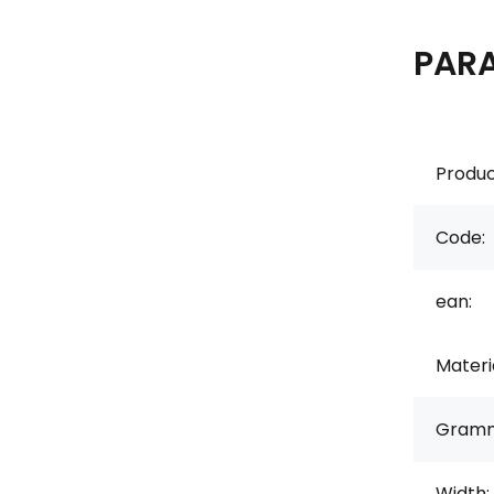
PAR
Produc
Code:
ean:
Materi
Gramm
Width: