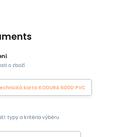
uments
ení
sti o zboží
Technická karta KODURA 600D PVC
ití: typy a kritéria výběru