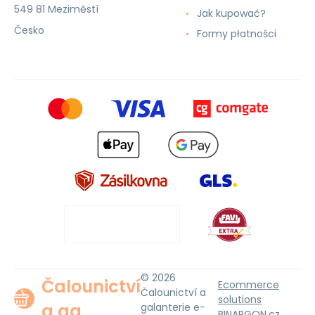
549 81 Meziměstí
Jak kupować?
Česko
Formy płatności
© 2026
Čalounictví
Ecommerce
Čalounictví a
solutions
a ga
galanterie e-
BINARGON.cz