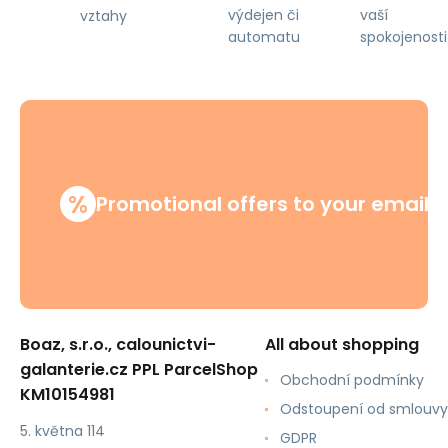
výdejen či
vaší
vztahy
automatu
spokojenosti
%
Promotional offers to your email
Boaz, s.r.o., calounictvi-
All about shopping
galanterie.cz PPL ParcelShop
Obchodní podmínky
KM10154981
Odstoupení od smlouvy
5. května 114
GDPR