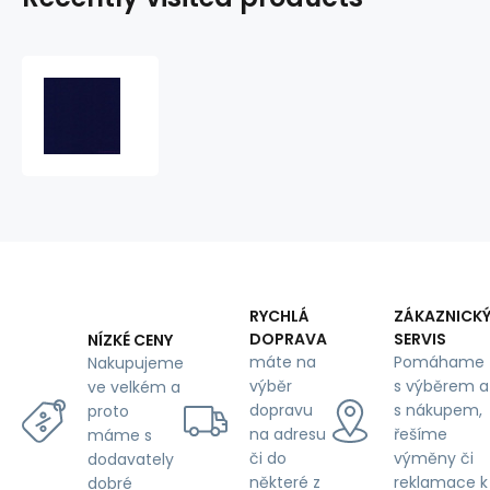
Cotton
twill
BV
NORD
290x03
Dark.
Navy
Blue
RYCHLÁ
ZÁKAZNICK
DOPRAVA
SERVIS
NÍZKÉ CENY
máte na
Pomáhame
Nakupujeme
výběr
s výběrem a
ve velkém a
dopravu
s nákupem,
proto
na adresu
řešíme
máme s
či do
výměny či
dodavately
některé z
reklamace k
dobré