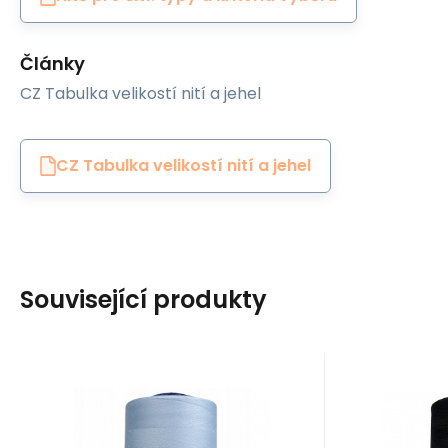
Články
CZ Tabulka velikostí nití a jehel
CZ Tabulka velikostí nití a jehel
Související produkty
EAN:
Code:
8595721019988
80VIGA1106
EAN:
Cod
In stock
5
ks
In
Ariadna
Ariadna
9
GBP
VIGA 80 threads for
VIGA 8
overlock machines
overl
Nitě VIGA 80 do overloků
Nitě VIGA