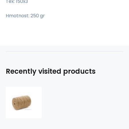
Tex: 150x3
Hmotnost: 250 gr
Recently visited products
Linen
twisted
string
150x3
SN,
250g,