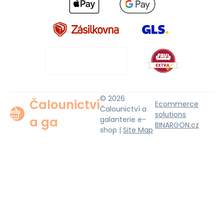
© 2026
Čalounictví
Ecommerce
Čalounictví a
solutions
a ga
galanterie e-
BINARGON.cz
shop |
Site Map