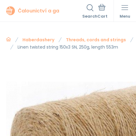
Čalounictví a ga
Search
Menu
Haberdashery
Threads, cords and strings
Linen twisted string 150x3 SN, 250g, length 553m