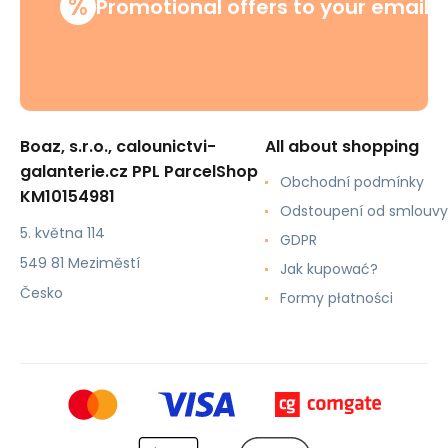
%
Promotional offers to your email
Boaz, s.r.o., calounictvi-
All about shopping
galanterie.cz PPL ParcelShop
Obchodní podmínky
KM10154981
Odstoupení od smlouvy
5. května 114
GDPR
549 81 Meziměstí
Jak kupować?
Česko
Formy płatności