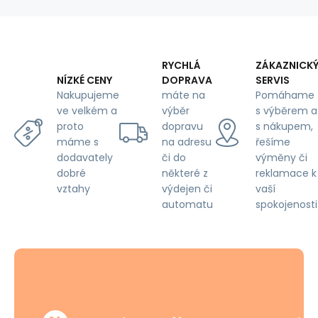
length
553m
RYCHLÁ
ZÁKAZNICK
DOPRAVA
SERVIS
NÍZKÉ CENY
máte na
Pomáhame
Nakupujeme
výběr
s výběrem a
ve velkém a
dopravu
s nákupem,
proto
na adresu
řešíme
máme s
či do
výměny či
dodavately
některé z
reklamace k
dobré
výdejen či
vaší
vztahy
automatu
spokojenosti