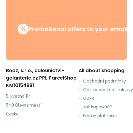
%
Promotional offers to your email
Boaz, s.r.o., calounictvi-
All about shopping
galanterie.cz PPL ParcelShop
Obchodní podmínky
KM10154981
Odstoupení od smlouvy
5. května 114
GDPR
549 81 Meziměstí
Jak kupować?
Česko
Formy płatności