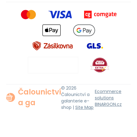
© 2026
Čalounictví
Ecommerce
Čalounictví a
solutions
a ga
galanterie e-
BINARGON.cz
shop |
Site Map