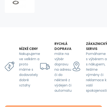
10
mm
Chrome
-
10
pcs
RYCHLÁ
ZÁKAZNICK
DOPRAVA
SERVIS
NÍZKÉ CENY
máte na
Pomáhame
Nakupujeme
výběr
s výběrem a
ve velkém a
dopravu
s nákupem,
proto
na adresu
řešíme
máme s
či do
výměny či
dodavately
některé z
reklamace k
dobré
výdejen či
vaší
vztahy
automatu
spokojenosti