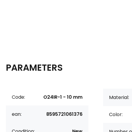
PARAMETERS
Code:
O24IR-1 - 10 mm
Material:
ean:
8595721061376
Color:
Condition:
New
Number of