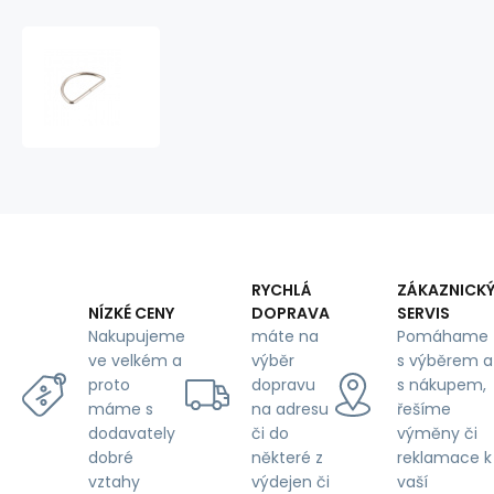
Metal
semicircle
20
mm
RYCHLÁ
ZÁKAZNICK
DOPRAVA
SERVIS
NÍZKÉ CENY
máte na
Pomáhame
Nakupujeme
výběr
s výběrem a
ve velkém a
dopravu
s nákupem,
proto
na adresu
řešíme
máme s
či do
výměny či
dodavately
některé z
reklamace k
dobré
výdejen či
vaší
vztahy