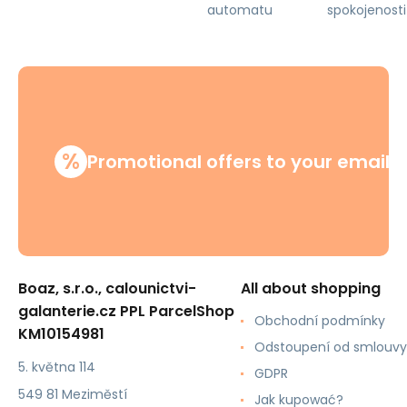
automatu
spokojenosti
%
Promotional offers to your email
Boaz, s.r.o., calounictvi-
All about shopping
galanterie.cz PPL ParcelShop
Obchodní podmínky
KM10154981
Odstoupení od smlouvy
5. května 114
GDPR
549 81 Meziměstí
Jak kupować?