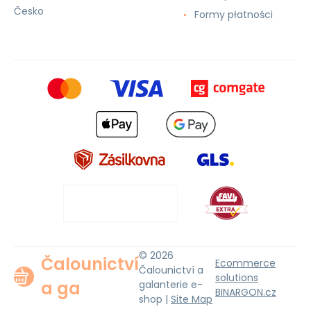
Česko
Formy płatności
© 2026
Čalounictví
Ecommerce
Čalounictví a
solutions
a ga
galanterie e-
BINARGON.cz
shop |
Site Map