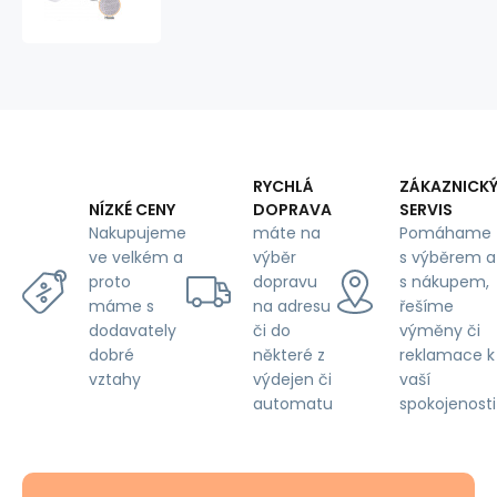
hook
and
loop
tape
100
mm
RYCHLÁ
ZÁKAZNICK
DOPRAVA
SERVIS
NÍZKÉ CENY
máte na
Pomáhame
Nakupujeme
výběr
s výběrem a
ve velkém a
dopravu
s nákupem,
proto
na adresu
řešíme
máme s
či do
výměny či
dodavately
některé z
reklamace k
dobré
výdejen či
vaší
vztahy
automatu
spokojenosti