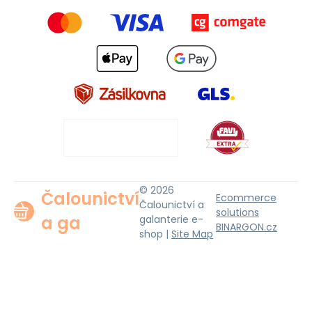
© 2026
Čalounictví
Ecommerce
Čalounictví a
solutions
a ga
galanterie e-
BINARGON.cz
shop |
Site Map