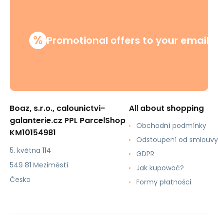
%
Promotional offers to your email
Boaz, s.r.o., calounictvi-
All about shopping
galanterie.cz PPL ParcelShop
Obchodní podmínky
KM10154981
Odstoupení od smlouvy
5. května 114
GDPR
549 81 Meziměstí
Jak kupować?
Česko
Formy płatności