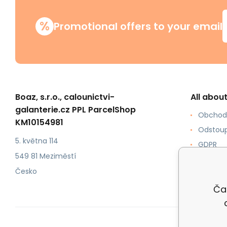
%
Promotional offers to your email
Boaz, s.r.o., calounictvi-
All abou
galanterie.cz PPL ParcelShop
Obchod
KM10154981
Odstoup
5. května 114
GDPR
549 81 Meziměstí
Jak ku
Česko
Formy p
Ča