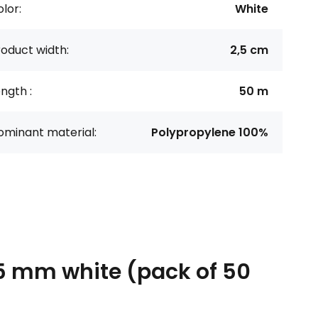
lor:
White
oduct width:
2,5 cm
ngth :
50 m
ominant material:
Polypropylene 100%
5 mm white (pack of 50