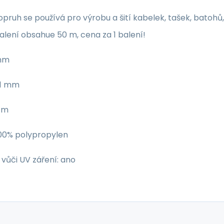
popruh se používá pro výrobu a šití kabelek, tašek, batoh
alení obsahue 50 m, cena za 1 balení!
 mm
 1 mm
0 m
100% polypropylen
vůči UV záření: ano