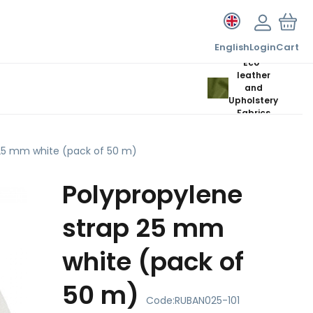
English
Login
Cart
Eco-
leather
and
Upholstery
Fabrics
 25 mm white (pack of 50 m)
Polypropylene
strap 25 mm
white (pack of
50 m)
Code:
RUBAN025-101