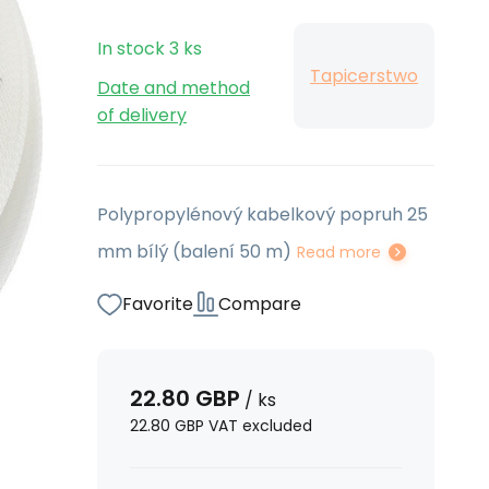
In stock
3
ks
Tapicerstwo
Date and method
of delivery
Polypropylénový kabelkový popruh 25
mm bílý (balení 50 m)
Read more
Favorite
Compare
22.80
GBP
/
ks
22.80
GBP
VAT excluded