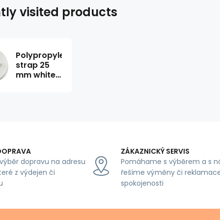
tly visited products
Polypropylene
strap 25
mm white
(pack of
50 m)
DOPRAVA
ZÁKAZNICKÝ SERVIS
výběr dopravu na adresu
Pomáhame s výběrem a s n
teré z výdejen či
řešíme výměny či reklamace
u
spokojenosti