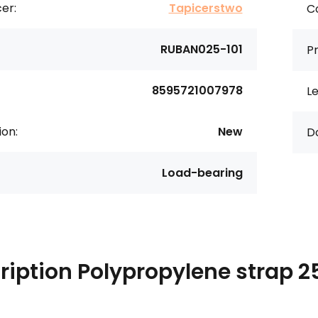
er:
Tapicerstwo
Co
RUBAN025-101
Pr
8595721007978
Le
ion:
New
D
Load-bearing
ription
Polypropylene strap 2