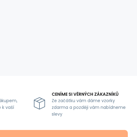
CENÍME SI VĚRNÝCH ZÁKAZNÍKŮ
ákupem,
Ze začátku vám dáme vzorky
 k vaší
zdarma a později vám nabídneme
slevy