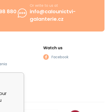
Or write to us at
98 880
info@calounictvi-
galanterie.cz
Watch us
Facebook
enia
our
u