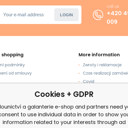
call us
+420 4
LOGIN
009
t shopping
More information
ní podmínky
Zwroty i reklamacje
ení od smlouvy
Czas realizacji zamówi
Covid
pować?
review
Cookies + GDPR
łatności
lounictví a galanterie e-shop and partners need y
consent to use individual data in order to show yo
information related to your interests through ad