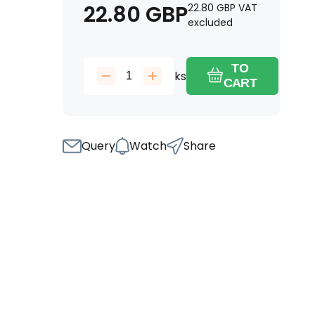
22.80
GBP
22.80
GBP
VAT
excluded
TO
ks
CART
Query
Watch
Share