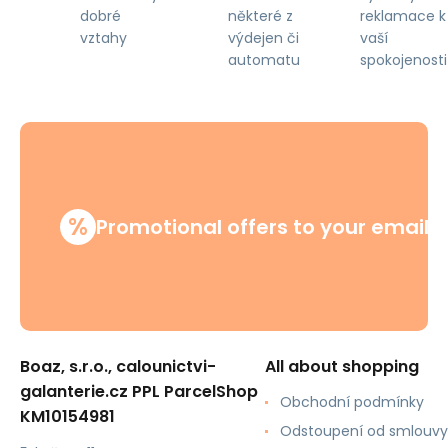
některé z
reklamace k
dobré
výdejen či
vaší
vztahy
automatu
spokojenosti
%
Promotional offers to your email
Boaz, s.r.o., calounictvi-
All about shopping
galanterie.cz PPL ParcelShop
Obchodní podmínky
KM10154981
Odstoupení od smlouvy