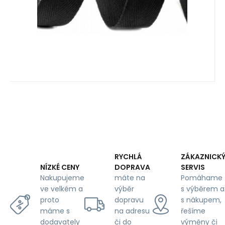
RYCHLÁ
ZÁKAZNICK
DOPRAVA
SERVIS
NÍZKÉ CENY
máte na
Pomáhame
Nakupujeme
výběr
s výběrem a
ve velkém a
dopravu
s nákupem,
proto
na adresu
řešíme
máme s
či do
výměny či
dodavately