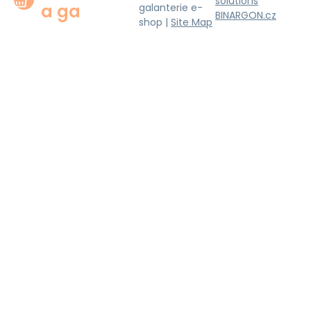
solutions
a ga
galanterie e-
BINARGON.cz
shop |
Site Map