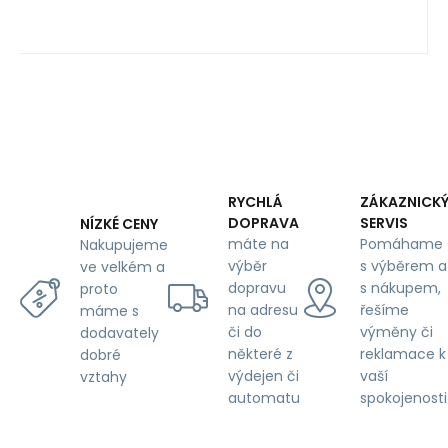
RYCHLÁ
ZÁKAZNICK
DOPRAVA
SERVIS
NÍZKÉ CENY
máte na
Pomáhame
Nakupujeme
výběr
s výběrem a
ve velkém a
dopravu
s nákupem,
proto
na adresu
řešíme
máme s
či do
výměny či
dodavately
některé z
reklamace k
dobré
výdejen či
vaší
vztahy
automatu
spokojenosti