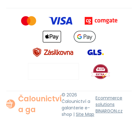
© 2026
Čalounictví
Ecommerce
Čalounictví a
solutions
a ga
galanterie e-
BINARGON.cz
shop |
Site Map