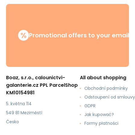
%
Promotional offers to your email
Boaz, s.r.o., calounictvi-
All about shopping
galanterie.cz PPL ParcelShop
Obchodní podmínky
KM10154981
Odstoupení od smlouvy
5. května 114
GDPR
549 81 Meziměstí
Jak kupować?
Česko
Formy płatności