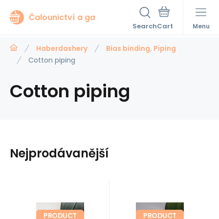
Čalounictví a ga
Search
Menu
Haberdashery
Bias binding, Piping
Cotton piping
Cotton piping
Nejprodávanější
Code sup.:
Code:
EAN:
319
Code:
EAN:
In stock
4.6
In stock
47.4
Jiný
Jiný
2.20
GBP
2.20
GBP
Cotton
Cotton
8595721047639
PASPULKA004
8595721049213
PASPULKA327
m
m
PRODUCT
PRODUCT