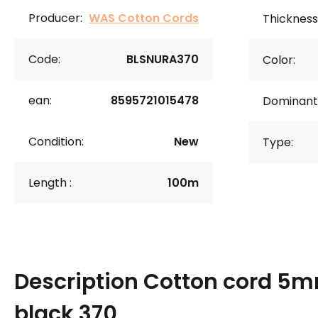
Producer:
WAS Cotton Cords
Thickness 
Code:
BLSNURA370
Color:
ean:
8595721015478
Dominant 
Condition:
New
Type:
Length :
100m
Description
Cotton cord 5m
black 370