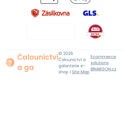
© 2026
Čalounictví
Ecommerce
Čalounictví a
solutions
a ga
galanterie e-
BINARGON.cz
shop |
Site Map