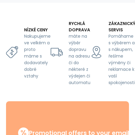
RYCHLÁ
ZÁKAZNICK
DOPRAVA
SERVIS
NÍZKÉ CENY
máte na
Pomáhame
Nakupujeme
výběr
s výběrem a
ve velkém a
dopravu
s nákupem,
proto
na adresu
řešíme
máme s
či do
výměny či
dodavately
některé z
reklamace k
dobré
výdejen či
vaší
vztahy
automatu
spokojenosti
%
Promotional offers to your email