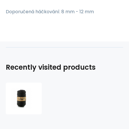
Doporučená háčkování: 8 mm - 12 mm
Recently visited products
Cotton
cord
5mm,
100m,
black
370