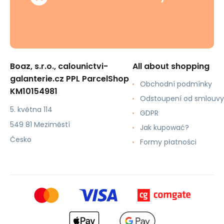
Boaz, s.r.o., calounictvi-
All about shopping
galanterie.cz PPL ParcelShop
Obchodní podmínky
KM10154981
Odstoupení od smlouvy
5. května 114
GDPR
549 81 Meziměstí
Jak kupować?
Česko
Formy płatności