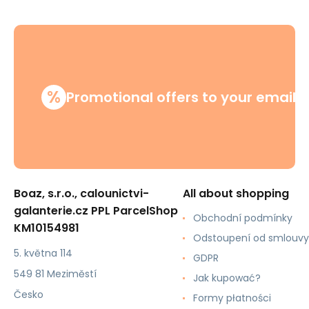
%
Promotional offers to your email
Boaz, s.r.o., calounictvi-
All about shopping
galanterie.cz PPL ParcelShop
Obchodní podmínky
KM10154981
Odstoupení od smlouvy
5. května 114
GDPR
549 81 Meziměstí
Jak kupować?
Česko
Formy płatności