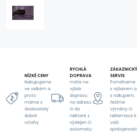
Leather
pouch
color
black
332
RYCHLÁ
ZÁKAZNICK
DOPRAVA
SERVIS
NÍZKÉ CENY
máte na
Pomáhame
Nakupujeme
výběr
s výběrem a
ve velkém a
dopravu
s nákupem,
proto
na adresu
řešíme
máme s
či do
výměny či
dodavately
některé z
reklamace k
dobré
výdejen či
vaší
vztahy
automatu
spokojenosti