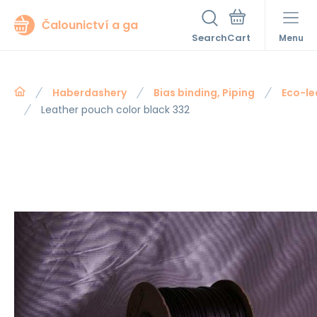
Čalounictví a ga
Search
Menu
Haberdashery
Bias binding, Piping
Eco-le
Leather pouch color black 332