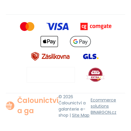
© 2026
Čalounictví
Ecommerce
Čalounictví a
solutions
a ga
galanterie e-
BINARGON.cz
shop |
Site Map