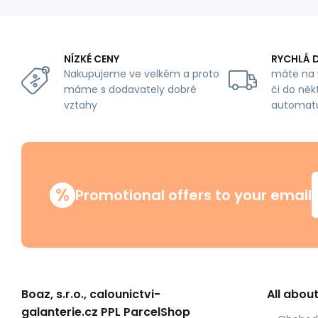
NÍZKÉ CENY
RYCHLÁ 
Nakupujeme ve velkém a proto
máte na 
máme s dodavately dobré
či do něk
vztahy
automat
%
Promotional offers to your email
Boaz, s.r.o., calounictvi-
All abou
galanterie.cz PPL ParcelShop