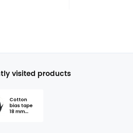
tly visited products
Cotton
bias tape
18 mm
color black