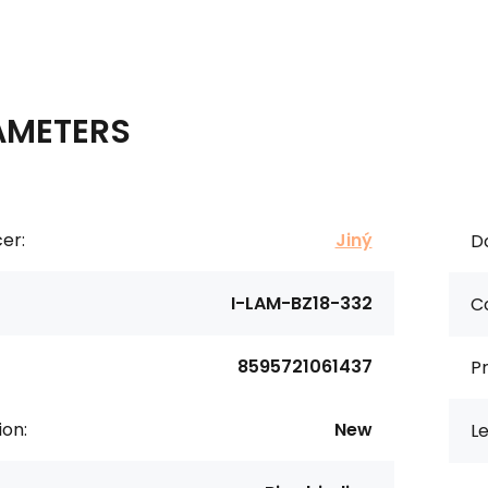
AMETERS
er:
Jiný
D
I-LAM-BZ18-332
Co
8595721061437
Pr
ion:
New
Le