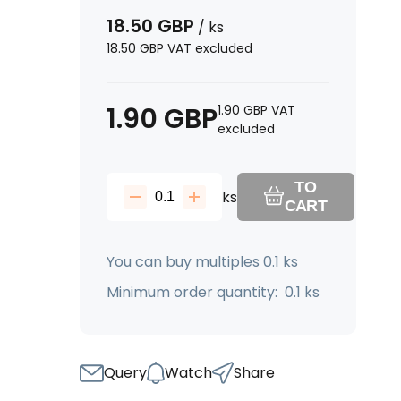
18.50
GBP
/
ks
18.50
GBP
VAT excluded
1.90
GBP
1.90
GBP
VAT
excluded
TO
ks
CART
You can buy multiples 0.1 ks
Minimum order quantity: 0.1 ks
Query
Watch
Share