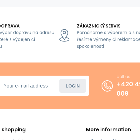
DOPRAVA
ZÁKAZNICKÝ SERVIS
výběr dopravu na adresu
Pomáhame s výběrem a s n
teré z výdejen či
řešíme výměny či reklamace
u
spokojenosti
call us
+420 4
LOGIN
009
t shopping
More information