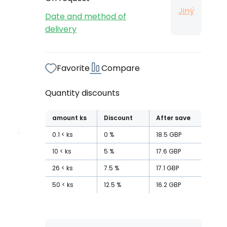
Jiný
Date and method of
delivery
Favorite
Compare
Quantity discounts
amount
ks
Discount
After save
0.1
ks
0
%
18.5
GBP
10
ks
5
%
17.6
GBP
26
ks
7.5
%
17.1
GBP
50
ks
12.5
%
16.2
GBP