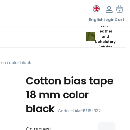
English
Login
Cart
Eco-
leather
and
Upholstery
Fabrics
 mm color black
Cotton bias tape
18 mm color
black
Code:
I-LAM-BZ18-332
On request