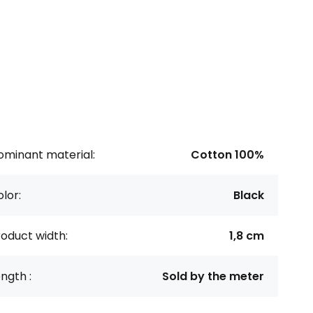
ominant material:
Cotton 100%
lor:
Black
oduct width:
1,8 cm
ngth :
Sold by the meter