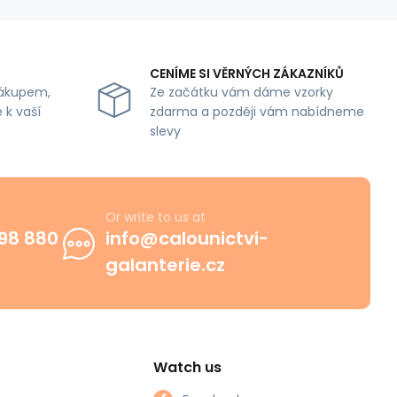
CENÍME SI VĚRNÝCH ZÁKAZNÍKŮ
ákupem,
Ze začátku vám dáme vzorky
 k vaší
zdarma a později vám nabídneme
slevy
Or write to us at
98 880
info@calounictvi-
galanterie.cz
Watch us