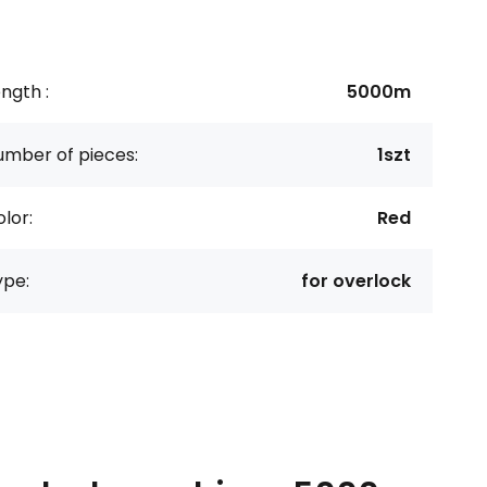
ngth :
5000m
umber of pieces:
1szt
lor:
Red
ype:
for overlock