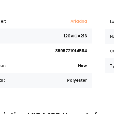
er:
Ariadna
Le
120VIGA216
N
8595721014594
Co
ion:
New
T
l :
Polyester