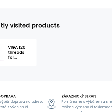
tly visited products
VIGA 120
threads
for
overlock
machines
5000m
color red
216
DOPRAVA
ZÁKAZNICKÝ SERVIS
výběr dopravu na adresu
Pomáhame s výběrem a s n
teré z výdejen či
řešíme výměny či reklamace