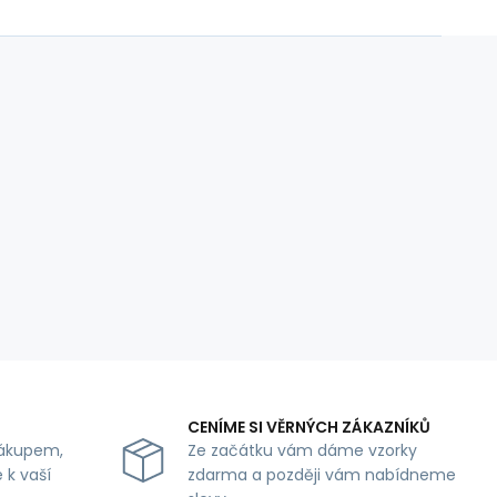
CENÍME SI VĚRNÝCH ZÁKAZNÍKŮ
ákupem,
Ze začátku vám dáme vzorky
 k vaší
zdarma a později vám nabídneme