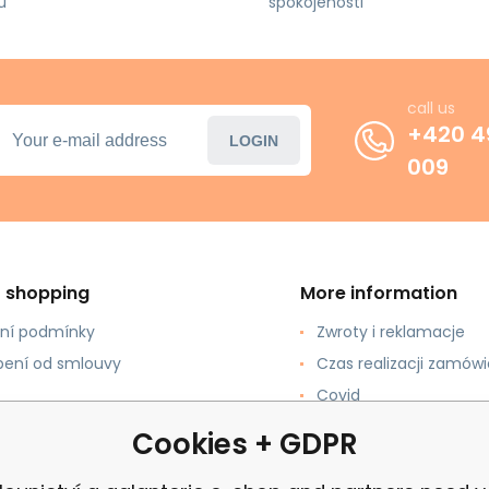
u
spokojenosti
call us
+420 4
LOGIN
009
t shopping
More information
ní podmínky
Zwroty i reklamacje
ení od smlouvy
Czas realizacji zamówi
Covid
pować?
review
Cookies + GDPR
łatności