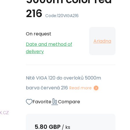
216
Code:
120VIGA216
On request
Ariadna
Date and method of
delivery
Nitě VIGA 120 do overloků 5000m
barva červená 216
Read more
Favorite
Compare
5.80
GBP
/
ks