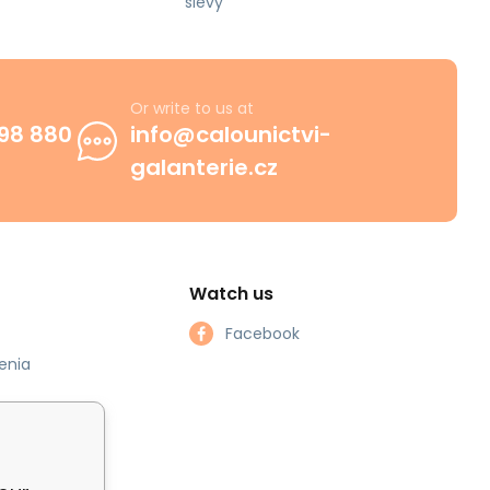
slevy
Or write to us at
98 880
info@calounictvi-
galanterie.cz
Watch us
Facebook
enia