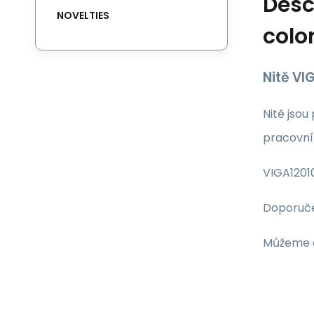
Desc
NOVELTIES
color
Nitě VI
Nitě jsou
pracovní
VIGA12010
Doporuče
Můžeme d