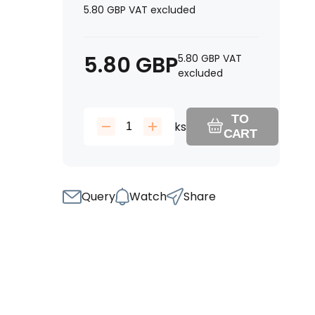
5.80
GBP
VAT excluded
5.80
GBP
5.80
GBP
VAT
excluded
TO
ks
CART
Query
Watch
Share