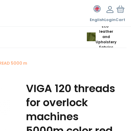
English
Login
Cart
Eco-
leather
and
Upholstery
Fabrics
HREAD 5000 m
VIGA 120 threads
for overlock
machines
5000m color red