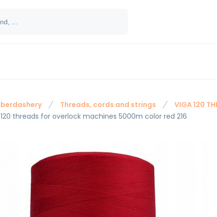
berdashery
Threads, cords and strings
VIGA 120 T
 120 threads for overlock machines 5000m color red 216