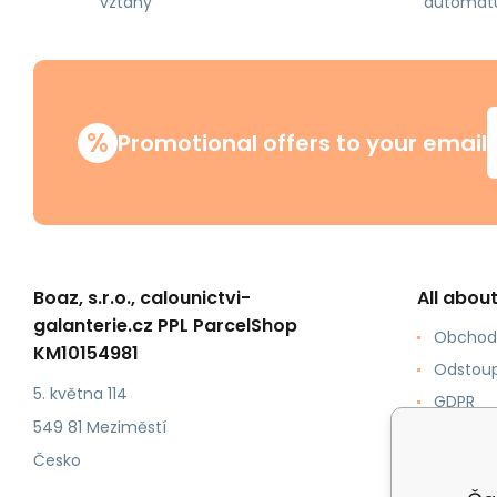
vztahy
automat
%
Promotional offers to your email
Boaz, s.r.o., calounictvi-
All abou
galanterie.cz PPL ParcelShop
Obchod
KM10154981
Odstoup
5. května 114
GDPR
549 81 Meziměstí
Jak ku
Česko
Formy p