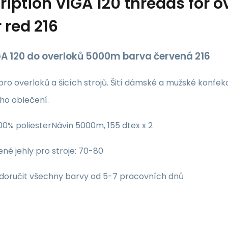
ription
VIGA 120 threads for
 red 216
GA 120 do overloků 5000m barva červená 216
 pro overloků a šicích strojů. Šití dámské a mužské konfek
ho oblečení.
0% poliesterNávin 5000m, 155 dtex x 2
né jehly pro stroje: 70-80
oručit všechny barvy od 5-7 pracovních dnů