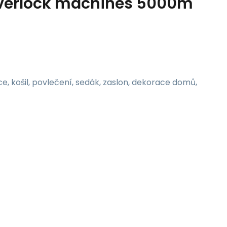
 overlock machines 5000m
ce, košil, povlečení, sedák, zaslon, dekorace domů,