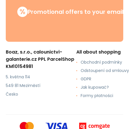
%
Promotional offers to your email
Boaz, s.r.o., calounictvi-
All about shopping
galanterie.cz PPL ParcelShop
Obchodní podmínky
KM10154981
Odstoupení od smlouvy
5. května 114
GDPR
549 81 Meziměstí
Jak kupować?
Česko
Formy płatności