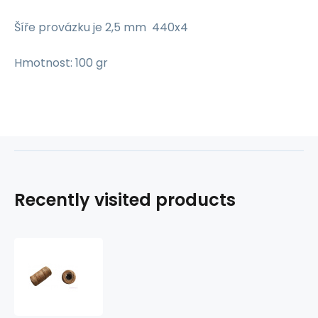
Šíře provázku je 2,5 mm 440x4
Hmotnost: 100 gr
Recently visited products
Natural
jute
twine
440X2