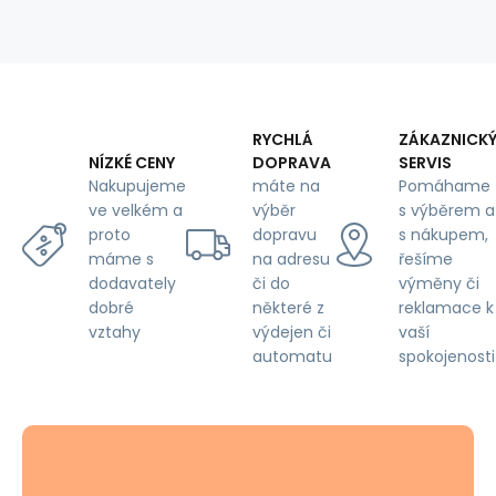
100
gr
(54
m)
RYCHLÁ
ZÁKAZNICK
DOPRAVA
SERVIS
NÍZKÉ CENY
máte na
Pomáhame
Nakupujeme
výběr
s výběrem a
ve velkém a
dopravu
s nákupem,
proto
na adresu
řešíme
máme s
či do
výměny či
dodavately
některé z
reklamace k
dobré
výdejen či
vaší
vztahy
automatu
spokojenosti