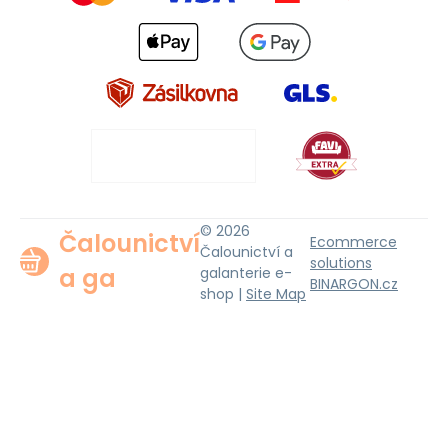
© 2026
Čalounictví
Ecommerce
Čalounictví a
solutions
a ga
galanterie e-
BINARGON.cz
shop |
Site Map