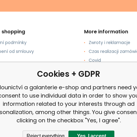
t shopping
More information
ní podmínky
Zwroty i reklamacje
ení od smlouvy
Czas realizacji zamówi
Covid
pować?
review
Cookies + GDPR
łatności
lounictví a galanterie e-shop and partners need y
consent to use individual data in order to show yo
information related to your interests through ad
sonalization, among other things. You give consen
clicking on the checkbox "Yes, I agree".
Reject everything
Yes, I accept