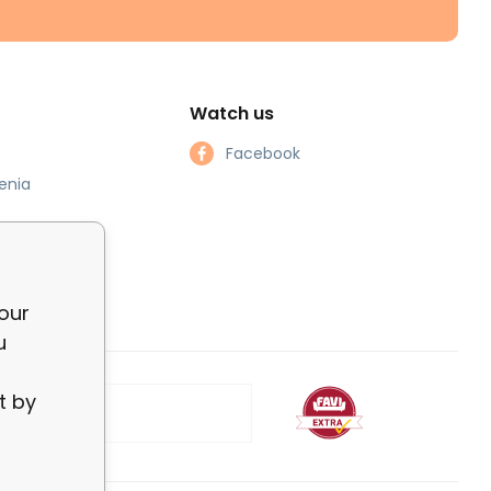
Watch us
Facebook
enia
our
u
t by