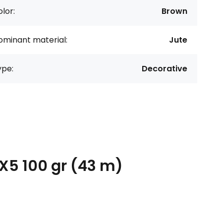
lor:
Brown
ominant material:
Jute
ype:
Decorative
0X5 100 gr (43 m)