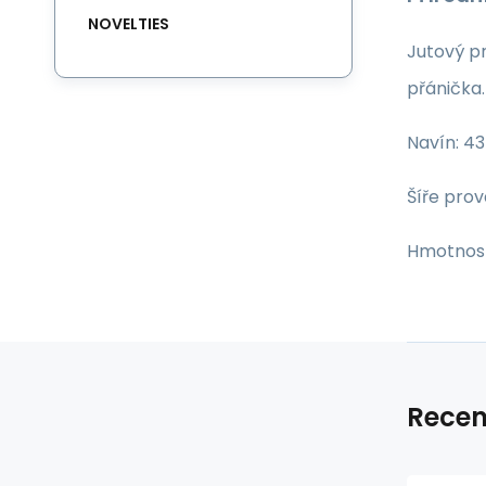
NOVELTIES
Jutový pr
přánička.
Navín: 4
Šíře pro
Hmotnost
Recen