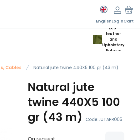
English
Login
Cart
Eco-
leather
and
Upholstery
Fabrics
s, Cables
Natural jute twine 440X5 100 gr (43 m)
Natural jute
twine 440X5 100
gr (43 m)
Code:
JUTAPR005
On request