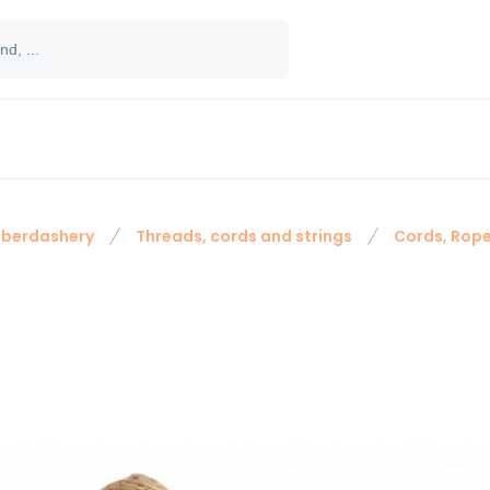
berdashery
Threads, cords and strings
Cords, Rope