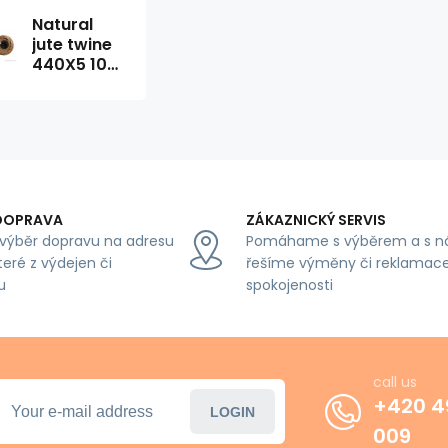
Natural
jute twine
440X5 100
gr (43 m)
DOPRAVA
ZÁKAZNICKÝ SERVIS
výběr dopravu na adresu
Pomáhame s výběrem a s n
teré z výdejen či
řešíme výměny či reklamace
u
spokojenosti
call us
+420 4
LOGIN
009