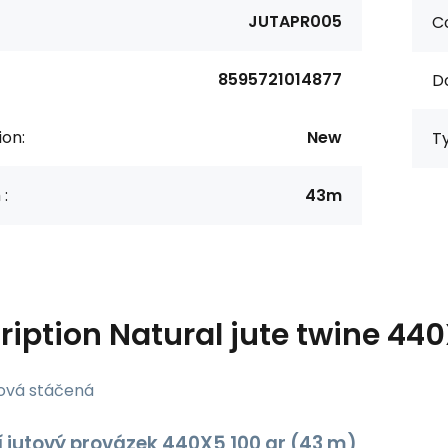
JUTAPR005
Co
8595721014877
D
ion:
New
T
 :
43m
ription
Natural jute twine 44
tová stáčená
í jutový provázek 440X5 100 gr (43 m)