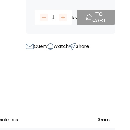
TO
ks
CART
Query
Watch
Share
ickness :
3mm