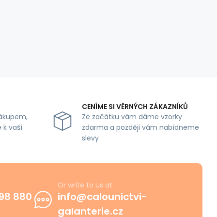
CENÍME SI VĚRNÝCH ZÁKAZNÍKŮ
ákupem,
Ze začátku vám dáme vzorky
 k vaší
zdarma a později vám nabídneme
slevy
Or write to us at
98 880
info@calounictvi-
galanterie.cz