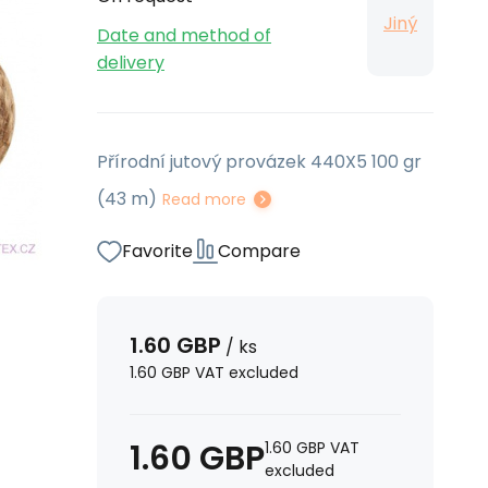
Jiný
Date and method of
delivery
Přírodní jutový provázek 440X5 100 gr
(43 m)
Read more
Favorite
Compare
1.60
GBP
/
ks
1.60
GBP
VAT excluded
1.60
GBP
1.60
GBP
VAT
excluded