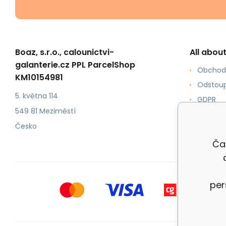
Boaz, s.r.o., calounictvi-
All abou
galanterie.cz PPL ParcelShop
Obchod
KM10154981
Odstoup
5. května 114
GDPR
549 81 Meziměstí
Jak ku
Česko
Formy p
Ča
per