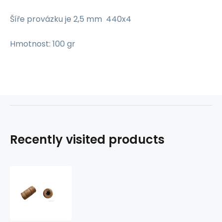
Šíře provázku je 2,5 mm 440x4
Hmotnost: 100 gr
Recently visited products
Natural
jute
twine
440X4