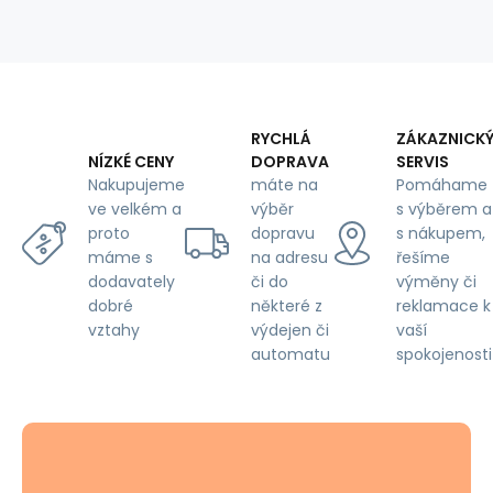
100
gr
(64
m)
RYCHLÁ
ZÁKAZNICK
DOPRAVA
SERVIS
NÍZKÉ CENY
máte na
Pomáhame
Nakupujeme
výběr
s výběrem a
ve velkém a
dopravu
s nákupem,
proto
na adresu
řešíme
máme s
či do
výměny či
dodavately
některé z
reklamace k
dobré
výdejen či
vaší
vztahy
automatu
spokojenosti