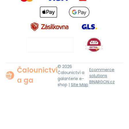
© 2026
Čalounictví
Ecommerce
Čalounictví a
solutions
a ga
galanterie e-
BINARGON.cz
shop |
Site Map