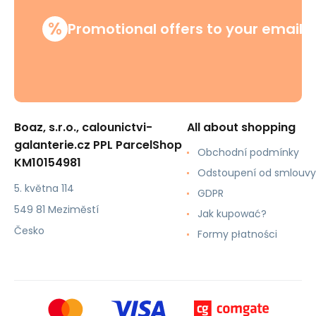
%
Promotional offers to your email
Boaz, s.r.o., calounictvi-
All about shopping
galanterie.cz PPL ParcelShop
Obchodní podmínky
KM10154981
Odstoupení od smlouvy
5. května 114
GDPR
549 81 Meziměstí
Jak kupować?
Česko
Formy płatności